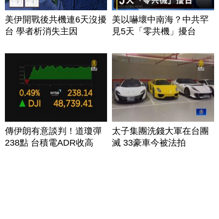
美伊開戰後共機連6天沒擾
美以嚇壞中南海？中共罕
台 學者析消失主因
見5天「零共機」擾台
傳伊朗有意談判！道瓊彈
太子集團洗錢大軍在台團
238點 台積電ADR收高
滅 33豪車今被法拍