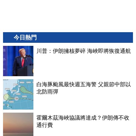
今日熱門
川普：伊朗擁核夢碎 海峽即將恢復通航
白海豚颱風最快週五海警 父親節中部以
北防雨彈
霍爾木茲海峽協議將達成？伊朗傳不收
通行費