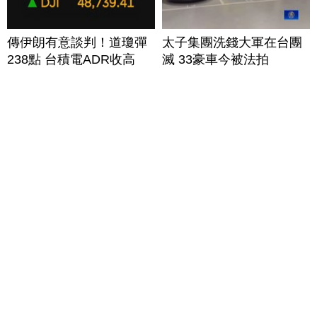
傳伊朗有意談判！道瓊彈
太子集團洗錢大軍在台團
238點 台積電ADR收高
滅 33豪車今被法拍