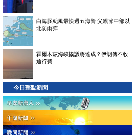
白海豚颱風最快週五海警 父親節中部以
北防雨彈
霍爾木茲海峽協議將達成？伊朗傳不收
通行費
今日整點新聞