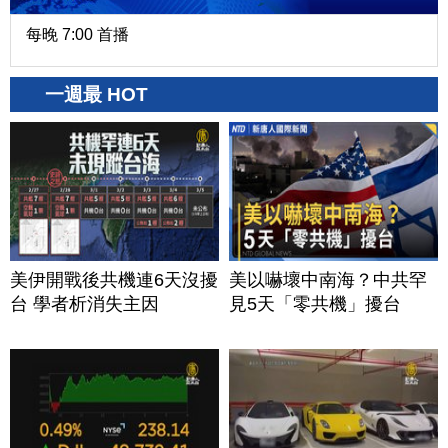
每晚 7:00 首播
一週最 HOT
美伊開戰後共機連6天沒擾
美以嚇壞中南海？中共罕
台 學者析消失主因
見5天「零共機」擾台