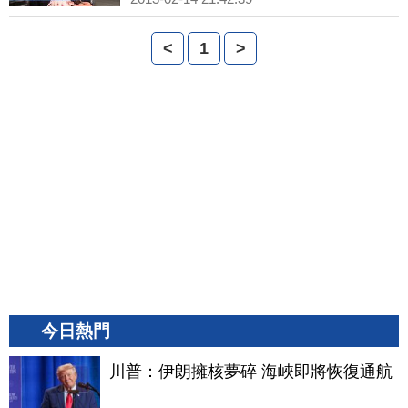
<
1
>
今日熱門
川普：伊朗擁核夢碎 海峽即將恢復通航