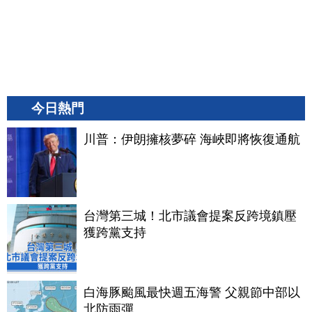
今日熱門
川普：伊朗擁核夢碎 海峽即將恢復通航
台灣第三城！北市議會提案反跨境鎮壓
獲跨黨支持
白海豚颱風最快週五海警 父親節中部以
北防雨彈