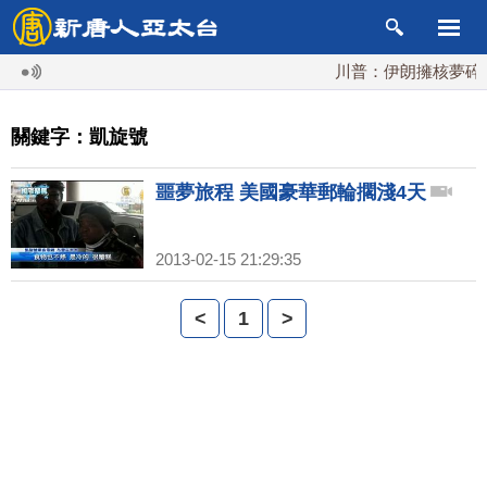
川普：伊朗擁核夢碎 
關鍵字：凱旋號
噩夢旅程 美國豪華郵輪擱淺4天
2013-02-15 21:29:35
<
1
>