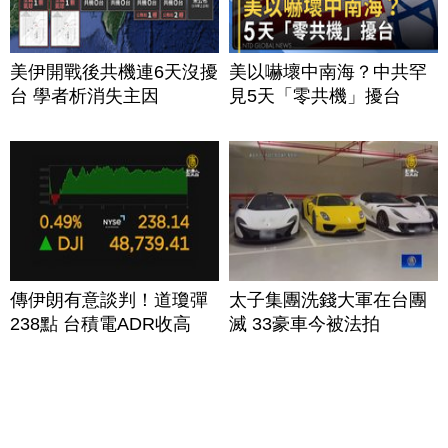
美伊開戰後共機連6天沒擾
美以嚇壞中南海？中共罕
台 學者析消失主因
見5天「零共機」擾台
傳伊朗有意談判！道瓊彈
太子集團洗錢大軍在台團
238點 台積電ADR收高
滅 33豪車今被法拍