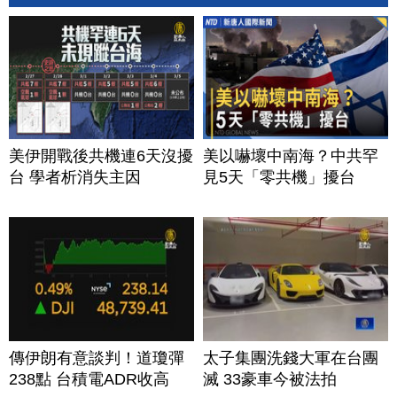
美伊開戰後共機連6天沒擾
美以嚇壞中南海？中共罕
台 學者析消失主因
見5天「零共機」擾台
傳伊朗有意談判！道瓊彈
太子集團洗錢大軍在台團
238點 台積電ADR收高
滅 33豪車今被法拍