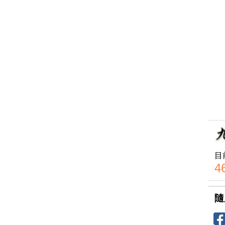
目
4
隨