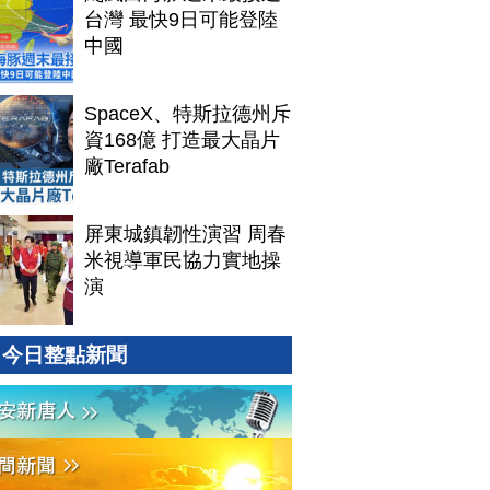
台灣 最快9日可能登陸
中國
SpaceX、特斯拉德州斥
資168億 打造最大晶片
廠Terafab
屏東城鎮韌性演習 周春
米視導軍民協力實地操
演
今日整點新聞