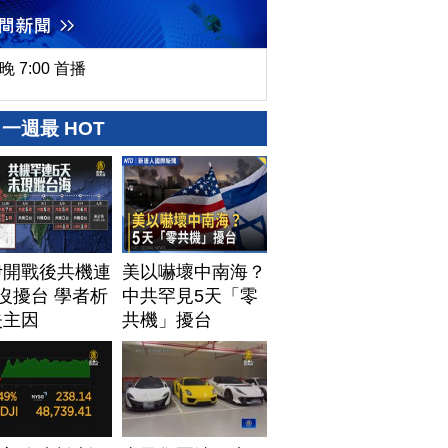
晚 7:00 首播
一週最 HOT
伊開戰後共機連
美以嚇壞中南海？
沒擾台 學者析
中共罕見5天「零
失主因
共機」擾台