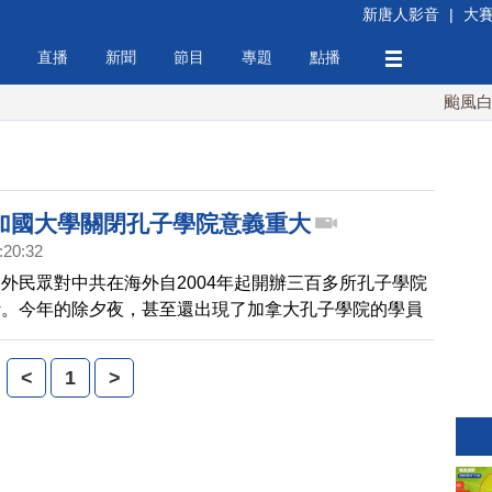
新唐人影音
|
大
直播
新聞
節目
專題
點播
颱風白海豚
加國大學關閉孔子學院意義重大
:20:32
外民眾對中共在海外自2004年起開辦三百多所孔子學院
斷。今年的除夕夜，甚至還出現了加拿大孔子學院的學員
上演唱文革風格的樣板戲，引發眾網友抨擊。而對於遭到
的加拿大McMaster大學近日決定關閉孔子學院，著名國
<
1
>
麥塔斯表示，具有重大意義。我們加拿大記者朱峰的獨家