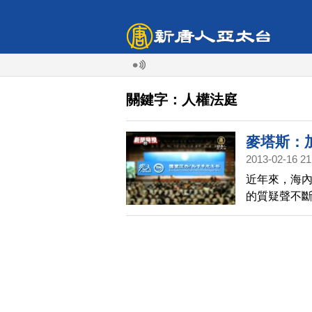
關鍵字：人權法庭
麥塔斯：
2013-02-16 21
近年來，海內
的質疑聲不
在央視春晚
信仰歧視投訴
際人權律師
報導。