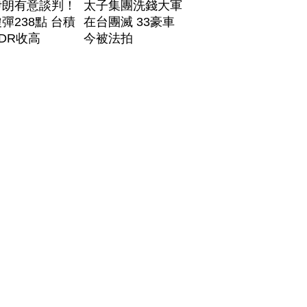
伊朗有意談判！
太子集團洗錢大軍
彈238點 台積
在台團滅 33豪車
DR收高
今被法拍