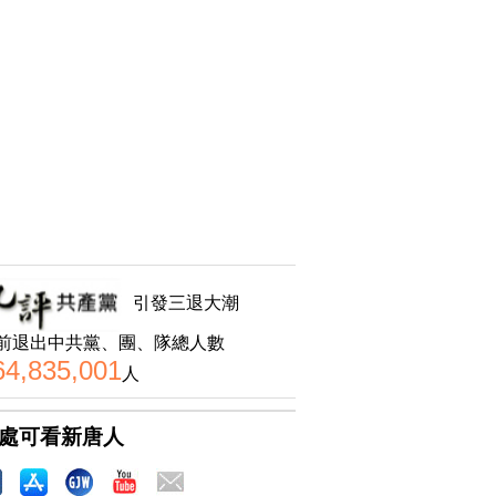
引發三退大潮
前退出中共黨、團、隊總人數
64,835,001
人
處可看新唐人