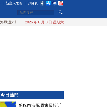
賽
|
新唐人之友
|
節目表
週末最接近台灣 最快9日可能登陸中國
2026 年 8 月 8 日 星期六
台灣漢光首結合城鎮演
今日熱門
颱風白海豚週末最接近