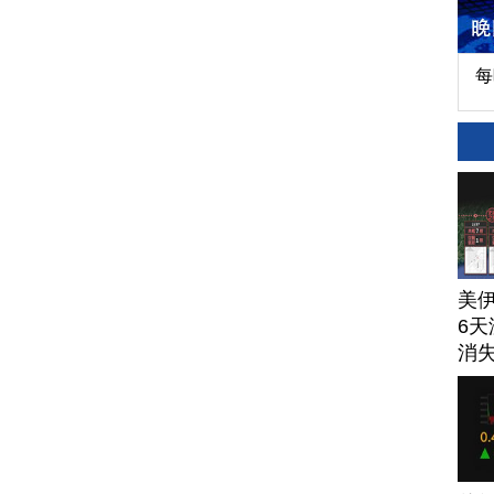
每
美
6天
消