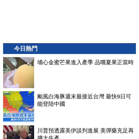
今日熱門
埔心金蜜芒果進入產季 品嚐夏果正當時
颱風白海豚週末最接近台灣 最快9日可
能登陸中國
川普預透露美伊談判進展 美彈藥充足再
擴大生產