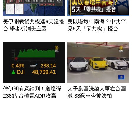
美伊開戰後共機連6天沒擾
美以嚇壞中南海？中共罕
台 學者析消失主因
見5天「零共機」擾台
傳伊朗有意談判！道瓊彈
太子集團洗錢大軍在台團
238點 台積電ADR收高
滅 33豪車今被法拍