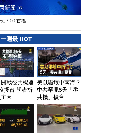
晚 7:00 首播
一週最 HOT
伊開戰後共機連
美以嚇壞中南海？
沒擾台 學者析
中共罕見5天「零
失主因
共機」擾台