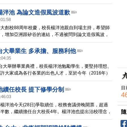
問題。
楊泮池 為論文造假風波道歉
:01:58
大創校88周年校慶，校長楊泮池親自到場主持，希望師
結，增加亞洲跟矽谷的連結，不過被問到論文造假風波，
也公開道歉。
台大畢業生 多承擔、服務利他
:04:35
台大舉辦畢業典禮，校長楊泮池勉勵學生，要堅持理想、
許大家成為各行各業的出色人才，至於今年（2016年）
新獎的教授葉丙成，則是自爆學生時代曾經作弊的往事，
追求成就時，要對得起良心，而且除了專業，還要懂得生
目
池續任校長 提下修學分制
4
:46:03
楊泮池今天(28日)爭取續任，校務會議傍晚開票，超過
隨
半數，繼續擔任台大校長4年。楊泮池也提出治校理念，
上課時數，還有鬆綁畢業128學分制，而台大學生反應
了解。