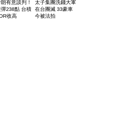
伊朗有意談判！
太子集團洗錢大軍
彈238點 台積
在台團滅 33豪車
DR收高
今被法拍