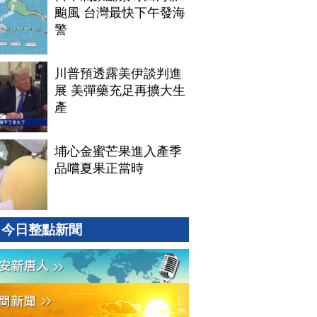
颱風 台灣最快下午發海
警
川普預透露美伊談判進
展 美彈藥充足再擴大生
產
埔心金蜜芒果進入產季
品嚐夏果正當時
今日整點新聞