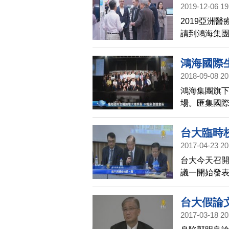
2019-12-06 19
間
2019亞洲
請到鴻海集
替鴻海集團
跨界應用。
鴻海國際
2018-09-08 20
鴻海集團旗下
場。匯集國
當天，超過國
等代表，都
台大臨時
2017-04-23 20
台大今天召
議一開始發
離席。
台大假論
2017-03-18 20