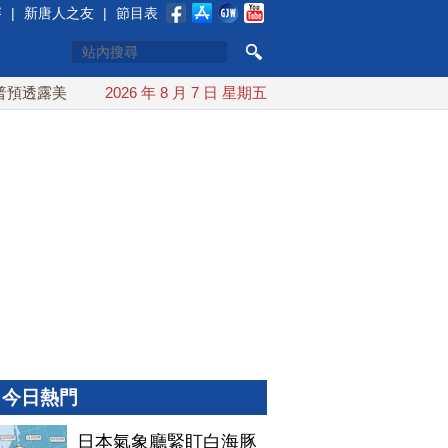
賽
|
新唐人之友
|
節目表
美伊談判進展 美彈藥充足再擴大生產
2026 年 8 月 7 日 星期五
川普簽行政令對多晶矽課
今日熱門
日本氣象廳緊盯白海豚