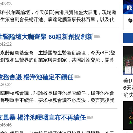
:43:03
醫療科技創新論壇，今天(6日)南港展覽館盛大展開，現場邀
團生策會副會長楊泮池、廣達電腦董事長林百里，以及代
每
創辦人郭台銘出席的董事長劉揚偉，分享台灣醫療科技的
生醫論壇大咖齊聚 60組新創提創新
:42:22
永齡健康基金會，主辦國際生醫新創論壇，今天(8日)登
際創投和生醫界的創業家與青創家，共同討論交流，開幕
內外30多位重量級貴賓，包括默克集團、拜耳、NVIDIA
出席活動。
校務會議 楊泮池確定不續任
美
:30:32
6天
開臨時校務會議，討論校長楊泮池是否續任，楊泮池在會
消
表聲明重申不續任，要求校務會議不必表決，發言完後就
文風暴 楊泮池哽咽宣布不再續任
:46:46