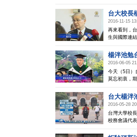
三篇並沒有
台大校長
2016-11-15 13
再來看到，台
生與國際連
楊泮池今天
楊泮池勉
2016-06-05 21
今天（5日）
莫忘初衷，期
拿到總統創
提醒畢業生
台大楊泮
活。
2016-05-28 20
台灣大學校長
校務會議代表
包括彈性調整
如何，帶您