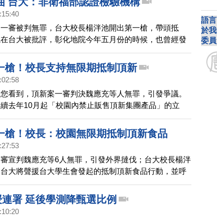
油 台大：非衛福部認證檢驗機構
:15:40
語言
，一審被判無罪，台大校長楊泮池開出第一槍，帶頭抵
於我
現在台大被批評，彰化地院今年五月份的時候，也曾經發
委員
來協助驗油，但被台大拒絕，今天食科所作出回應。
一槍！校長支持無限期抵制頂新
:02:58
帶您看到，頂新案一審判決魏應充等人無罪，引發爭議。
續去年10月起「校園內禁止販售頂新集團產品」的立
長楊泮池說，頂新無罪，會讓全世界認為，黑心食品在台
懲罰。
一槍！校長：校園無限期抵制頂新食品
:27:53
審宣判魏應充等6人無罪，引發外界撻伐；台大校長楊泮
，台大將聲援台大學生會發起的抵制頂新食品行動，並呼
和各級學校都響應，抵制頂新食品進入校園！
授連署 延後學測降甄選比例
:10:20