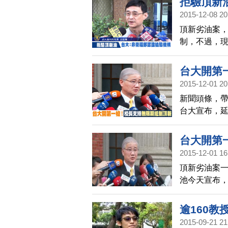
拒驗頂新
2015-12-08 20
頂新劣油案
制，不過，
函給食科所
台大開第
2015-12-01 20
新聞頭條，
台大宣布，延
場。台大校
灣不需受到
台大開第
2015-12-01 16
頂新劣油案一
池今天宣布
籲全國大學
逾160教
2015-09-21 21