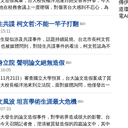
論文造假風暴，台大校長楊泮池連日飽受各界抨擊，今天
傳
）他在校務會議上一度哽咽，對傷害台大感到不忍心，為
道瓊
受到攻擊，他宣布6月任期屆滿後，將不再續任。
電A
生共諜 柯文哲:不能一竿子打翻
:15:11
陸生疑似涉及共諜事件，話題持續延燒。台北市長柯文哲
）也被媒體問到，對陸生共諜事件的看法，柯文哲認為不
案，影響整體陸生政策。
身立院 聲明論文絕無造假
:16:05
11月21日）審查國立大學預算，台大論文造假案成了質
台大校長楊泮池來到立法院，面對媒體詢問，他僅發出一
應，強調自己沒有作假，教育部長潘文忠則說會公開透明
態度都很低調，而現在台大校方以及教評會，都已經成立
文風波 坦言學術生涯最大危機
進行調查。
:07:33
台大發生的論文造假事件，對學術界造成很大的影響。台
池今天召開記者會，澄清被質疑造假的四篇論文中，其中