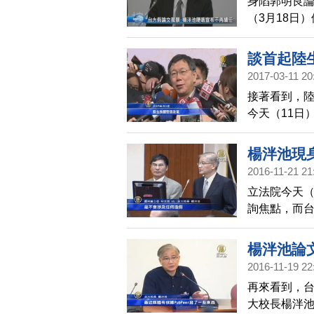
身陷郭明良
（3月18日
了不再讓台大
談首起陸
2017-03-11 20
接著看到，
今天（11日
應該因為個
楊泮池現
2016-11-21 21
立法院今天（
詢焦點，而
張聲明稿回
的調查，2人
楊泮池論
特別委員會
2016-11-19 22
再來看到，
大校長楊泮