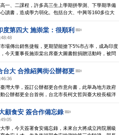
考高一、二課程，許多高三生上學期拼學測、下學期準備
心讀書，造成學力弱化。包括台大、中興等160多位大
，要求學測延後至五、六月考試，並加考高三課程。
印度第四大 施崇棠：很順利
:48:48
市場傳出銷售捷報，更期望能搶下5%市占率，成為印度
廠，今天董事長施崇棠出席臺大圖書館捐贈活動時，被問
度的進度時，施崇棠簡單回答，很順利。
合台大 合推紹興街公辦都更
:46:36
與臺灣大學，簽訂公辦都更合作意向書，此舉為地方政府
推動公辦都更全台首例，台北市長柯文哲與臺大校長楊泮
記者會，簽署合作意向書。
台大顧食安 簽合作備忘錄
:49:05
灣大學，今天簽署食安備忘錄，未來台大將成立跨院層級