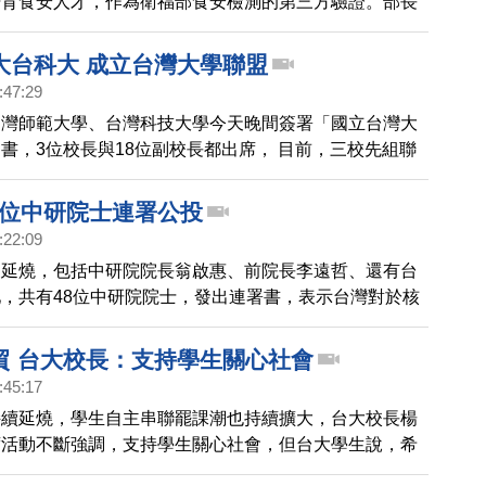
培育食安人才，作為衛福部食安檢測的第三方驗證。部長
機宣布，下一波大宗民生用品的食安稽查，將鎖定麵粉類
目。
大台科大 成立台灣大學聯盟
:47:29
台灣師範大學、台灣科技大學今天晚間簽署「國立台灣大
書，3位校長與18位副校長都出席， 目前，三校先組聯
看，不排除討論合併的可能。
8位中研院士連署公投
:22:09
題延燒，包括中研院院長翁啟惠、前院長李遠哲、還有台
，共有48位中研院院士，發出連署書，表示台灣對於核
估和發展條件都不足夠，建議透過公投來決定是否要續建
天也成為立委質詢焦點。
貿 台大校長：支持學生關心社會
:45:17
持續延燒，學生自主串聯罷課潮也持續擴大，台大校長楊
席活動不斷強調，支持學生關心社會，但台大學生說，希
進一步表態力挺學生、甚至支持學生的自主罷課。