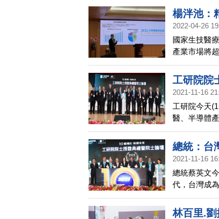
策建言。
楊泮池：
2022-04-26 19
國家生技醫療
產業市場將超
元，攀升至3
工研院院
2021-11-16 21
工研院今天(
醫、半導體產
統蔡英文也
總統：台
2021-11-16 16
總統蔡英文今
代，台灣成
實科技創新
林百里.