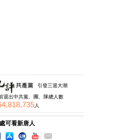
引發三退大潮
前退出中共黨、團、隊總人數
64,818,735
人
處可看新唐人