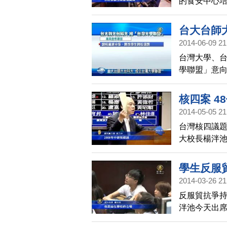
的食安中心
蔣丙煌也藉
作為重點項
台大台師
2014-06-09 21
台灣大學、
學聯盟」意向
盟，長遠來
核四案 4
2014-05-05 21
台灣核四議
大校長楊泮池
四的風險評
或運轉。今
學生反服
2014-03-26 21
反服貿抗爭
泮池今天出
望校長可以