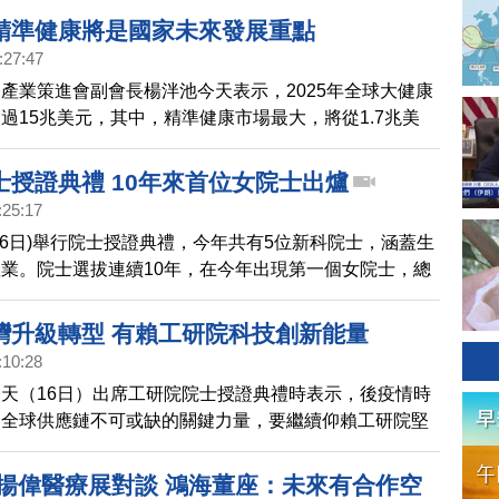
精準健康將是國家未來發展重點
:27:47
產業策進會副會長楊泮池今天表示，2025年全球大健康
過15兆美元，其中，精準健康市場最大，將從1.7兆美
.1兆美元，會是國家未來發展重點。
士授證典禮 10年來首位女院士出爐
:25:17
16日)舉行院士授證典禮，今年共有5位新科院士，涵蓋生
業。院士選拔連續10年，在今年出現第一個女院士，總
出席致詞，親自頒發證書。
灣升級轉型 有賴工研院科技創新能量
:10:28
天（16日）出席工研院院士授證典禮時表示，後疫情時
為全球供應鏈不可或缺的關鍵力量，要繼續仰賴工研院堅
能量，帶領台灣升級轉型。
劉揚偉醫療展對談 鴻海董座：未來有合作空