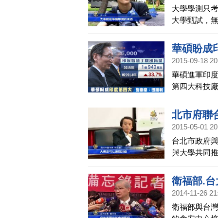
大學學測只
大學甄試，無
學校長連署
華碩盼成
2015-09-18 20
華碩進軍印度
第四大科技
到，布局印
北市府聯
2015-05-01 20
台北市政府
與大學共同
池共同出席
衛福部.
2014-11-26 21
衛福部與台