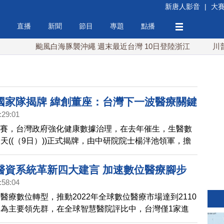
新唐人影音
|
大
直播
新聞
節目
專題
點播
颱風白海豚襲沖繩 週末最近台灣 10日登陸浙江
川普預透露
國家隊揭牌 緯創董座：台灣下一波醫療關鍵
:29:01
競賽，台灣政府強化健康數據治理，在去年催生，生醫數
天((（9日）))正式揭牌，由中研院院士楊泮池領軍，擔
台灣科技業作為後盾。科技大廠緯創董事長林憲銘認為，
，將是台灣下一波智慧醫療的關鍵。
醫資系統革新四大建言 加速數位醫療腳步
:58:04
醫療數位轉型，推動2022年全球數位醫療市場達到2110
為主要領先群，在全球智慧醫院評比中，台灣僅1家進
班，遠遠落後日、韓，競逐此一新市場，生策會提四大政