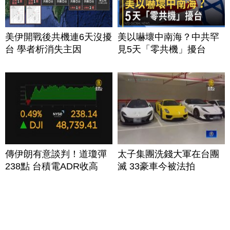
美伊開戰後共機連6天沒擾
美以嚇壞中南海？中共罕
台 學者析消失主因
見5天「零共機」擾台
傳伊朗有意談判！道瓊彈
太子集團洗錢大軍在台團
238點 台積電ADR收高
滅 33豪車今被法拍