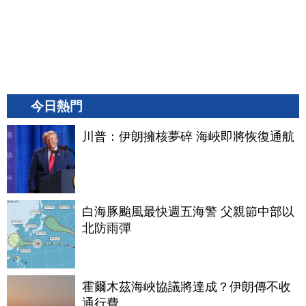
今日熱門
川普：伊朗擁核夢碎 海峽即將恢復通航
白海豚颱風最快週五海警 父親節中部以
北防雨彈
霍爾木茲海峽協議將達成？伊朗傳不收
通行費