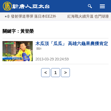
朝鮮發射彈道導彈 落日本EEZ外
紅海戰火續升溫 也門胡塞武
關鍵字：黃登榮
木瓜頂「瓜瓜」 高雄六龜果農獲肯定
2013-03-29 20:24:59
<
1
>