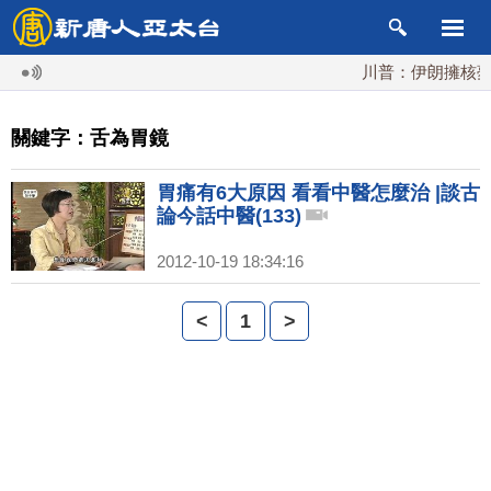
川普：伊朗擁核夢碎
關鍵字：舌為胃鏡
胃痛有6大原因 看看中醫怎麼治 |談古
論今話中醫(133)
2012-10-19 18:34:16
<
1
>