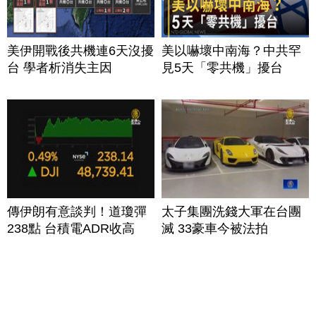
美伊開戰後共機連6天沒擾
美以嚇壞中南海？中共罕
台 學者析消失主因
見5天「零共機」擾台
傳伊朗有意談判！道瓊彈
太子集團洗錢大軍在台團
238點 台積電ADR收高
滅 33豪車今被法拍