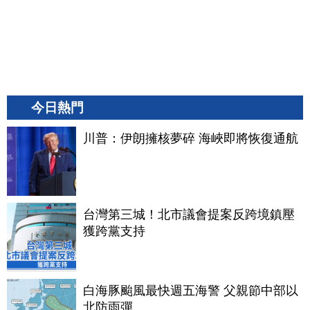
今日熱門
川普：伊朗擁核夢碎 海峽即將恢復通航
台灣第三城！北市議會提案反跨境鎮壓
獲跨黨支持
白海豚颱風最快週五海警 父親節中部以
北防雨彈