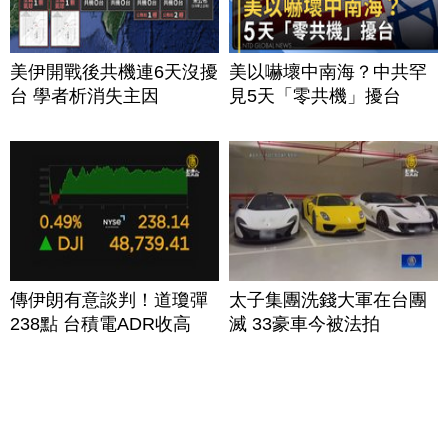
美伊開戰後共機連6天沒擾
美以嚇壞中南海？中共罕
台 學者析消失主因
見5天「零共機」擾台
傳伊朗有意談判！道瓊彈
太子集團洗錢大軍在台團
238點 台積電ADR收高
滅 33豪車今被法拍