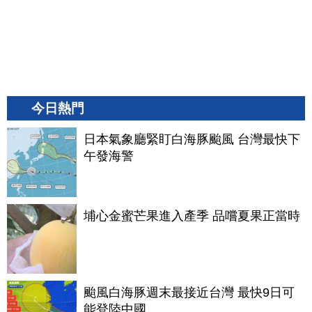
今日熱門
日本氣象廳緊盯白海豚颱風 台灣最快下
午發海警
埔心金蜜芒果進入產季 品嚐夏果正當時
颱風白海豚週末最接近台灣 最快9日可
能登陸中國