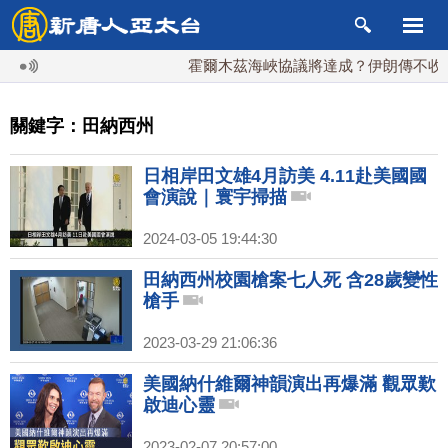
霍爾木茲海峽協議將達成？伊朗傳不收通
關鍵字：田納西州
日相岸田文雄4月訪美 4.11赴美國國
會演說｜寰宇掃描
2024-03-05 19:44:30
田納西州校園槍案七人死 含28歲變性
槍手
2023-03-29 21:06:36
美國納什維爾神韻演出再爆滿 觀眾歎
啟迪心靈
2023-02-07 20:57:00