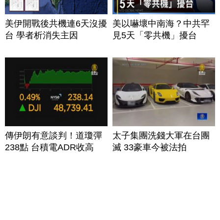
美伊開戰後共機連6天沒擾
美以嚇壞中南海？中共罕
台 學者析消失主因
見5天「零共機」擾台
傳伊朗有意談判！道瓊彈
太子集團洗錢大軍在台團
238點 台積電ADR收高
滅 33豪車今被法拍