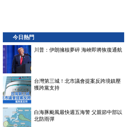
今日熱門
川普：伊朗擁核夢碎 海峽即將恢復通航
台灣第三城！北市議會提案反跨境鎮壓
獲跨黨支持
白海豚颱風最快週五海警 父親節中部以
北防雨彈