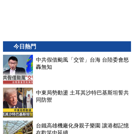
今日熱門
中共假借颱風「交管」台海 台陸委會怒
轟無知
中東局勢動盪 土耳其沙特巴基斯坦誓共
同防禦
台鐵高雄機廠化身親子樂園 讓港都記憶
在歡笑中延續