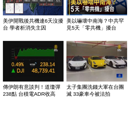
美伊開戰後共機連6天沒擾
美以嚇壞中南海？中共罕
台 學者析消失主因
見5天「零共機」擾台
傳伊朗有意談判！道瓊彈
太子集團洗錢大軍在台團
238點 台積電ADR收高
滅 33豪車今被法拍