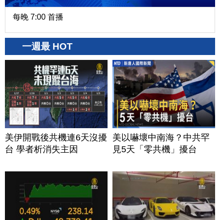
每晚 7:00 首播
一週最 HOT
美伊開戰後共機連6天沒擾
美以嚇壞中南海？中共罕
台 學者析消失主因
見5天「零共機」擾台