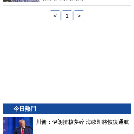
<
1
>
今日熱門
川普：伊朗擁核夢碎 海峽即將恢復通航