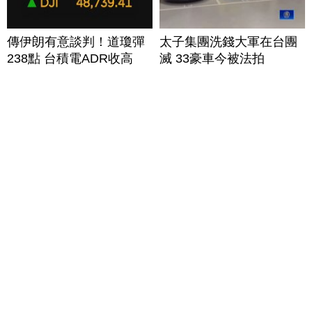
傳伊朗有意談判！道瓊彈
太子集團洗錢大軍在台團
238點 台積電ADR收高
滅 33豪車今被法拍