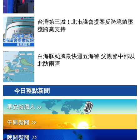
台灣第三城！北市議會提案反跨境鎮壓
獲跨黨支持
白海豚颱風最快週五海警 父親節中部以
北防雨彈
今日整點新聞