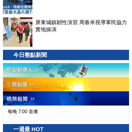
屏東城鎮韌性演習 周春米視導軍民協力
實地操演
今日整點新聞
每晚 7:00 首播
一週最 HOT