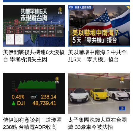
美伊開戰後共機連6天沒擾
美以嚇壞中南海？中共罕
台 學者析消失主因
見5天「零共機」擾台
傳伊朗有意談判！道瓊彈
太子集團洗錢大軍在台團
238點 台積電ADR收高
滅 33豪車今被法拍