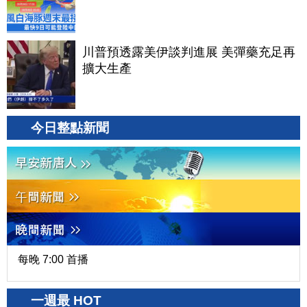
川普預透露美伊談判進展 美彈藥充足再
擴大生產
今日整點新聞
每晚 7:00 首播
一週最 HOT