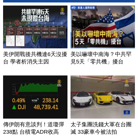
美伊開戰後共機連6天沒擾
美以嚇壞中南海？中共罕
台 學者析消失主因
見5天「零共機」擾台
傳伊朗有意談判！道瓊彈
太子集團洗錢大軍在台團
238點 台積電ADR收高
滅 33豪車今被法拍