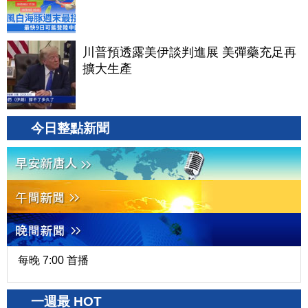
川普預透露美伊談判進展 美彈藥充足再
擴大生產
今日整點新聞
每晚 7:00 首播
一週最 HOT