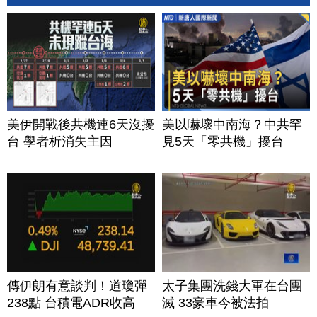
美伊開戰後共機連6天沒擾
美以嚇壞中南海？中共罕
台 學者析消失主因
見5天「零共機」擾台
傳伊朗有意談判！道瓊彈
太子集團洗錢大軍在台團
238點 台積電ADR收高
滅 33豪車今被法拍