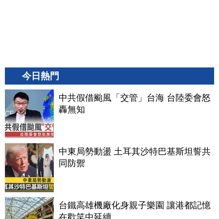
今日熱門
中共假借颱風「交管」台海 台陸委會怒
轟無知
中東局勢動盪 土耳其沙特巴基斯坦誓共
同防禦
台鐵高雄機廠化身親子樂園 讓港都記憶
在歡笑中延續