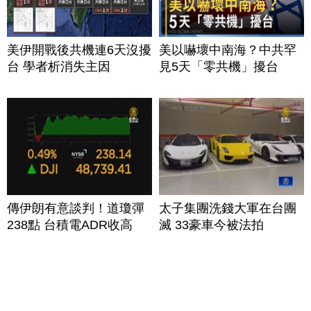
美伊開戰後共機連6天沒擾
美以嚇壞中南海？中共罕
台 學者析消失主因
見5天「零共機」擾台
傳伊朗有意談判！道瓊彈
太子集團洗錢大軍在台團
238點 台積電ADR收高
滅 33豪車今被法拍