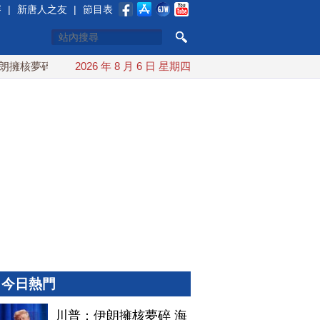
賽
|
新唐人之友
|
節目表
夢碎 海峽即將恢復通航
2026 年 8 月 6 日 星期四
烏克蘭貨機旁驚現炸彈無人機 德國機
今日熱門
川普：伊朗擁核夢碎 海