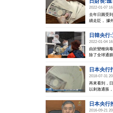
日財長:
2022-01-07 16
去年日圓受
續走貶， 據外媒
表示，財務
他不會評論
日韓央行:
2022-01-04 16
由於變種病毒
除了全球通膨
威脅經濟復
膨問題及不斷
日本央行
2018-07-31 20
再來看到，
以刺激通脹，
到2%的目標
日本央行
2016-09-21 20