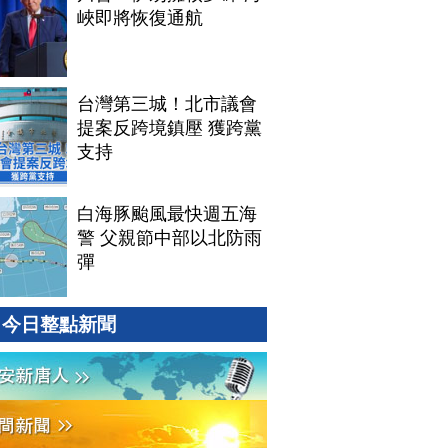
峽即將恢復通航
台灣第三城！北市議會
提案反跨境鎮壓 獲跨黨
支持
白海豚颱風最快週五海
警 父親節中部以北防雨
彈
今日整點新聞