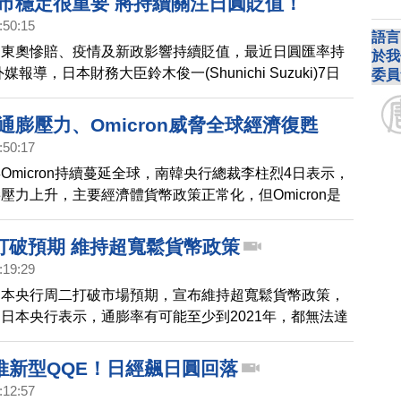
匯市穩定很重要 將持續關注日圓貶值！
:50:15
語言
到東奧慘賠、疫情及新政影響持續貶值，最近日圓匯率持
於我
報導，日本財務大臣鈴木俊一(Shunichi Suzuki)7日
委員
省正密切關注外匯市場的走勢以及匯率對經濟的影響，但
貨幣市場本身，但「匯市穩定性很重要」。
通膨壓力、Omicron威脅全球經濟復甦
:50:17
Omicron持續蔓延全球，南韓央行總裁李柱烈4日表示，
壓力上升，主要經濟體貨幣政策正常化，但Omicron是
甦的最大風險，日本央行總裁黑田東彥也說，歐美國家通
攀升的Omicron確診病例導致全球經濟不確定性升高。
打破預期 維持超寬鬆貨幣政策
:19:29
日本央行周二打破市場預期，宣布維持超寬鬆貨幣政策，
日本央行表示，通膨率有可能至少到2021年，都無法達
，因此延續貨幣寬鬆政策。
推新型QQE！日經飆日圓回落
:12:57