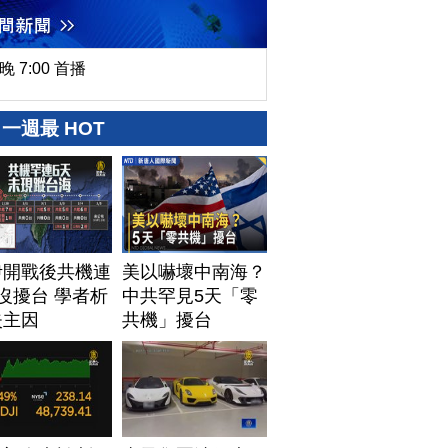
晚 7:00 首播
一週最 HOT
伊開戰後共機連
美以嚇壞中南海？
沒擾台 學者析
中共罕見5天「零
失主因
共機」擾台