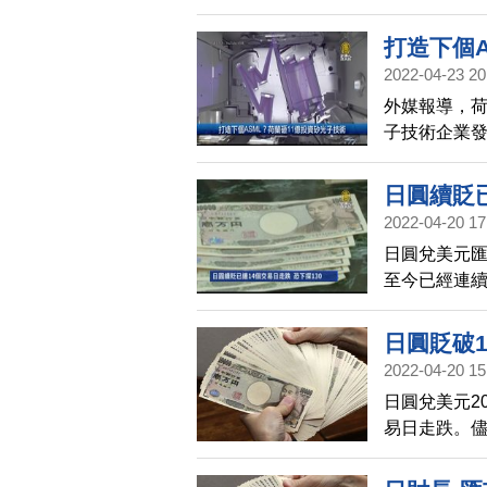
爭議，他雖
打造下個
2022-04-23 20
100秒
外媒報導，荷
子技術企業發
億歐元來自
電子半導體
日圓續貶已
非常高，認
2022-04-20 17
日圓兌美元匯
至今已經連續
鬆的貨幣政
過頭，外界憂
日圓貶破1
美元。有專家
2022-04-20 15
漲的情況之
日圓兌美元2
易日走跌。
圓疲軟有利
剎不住車，市