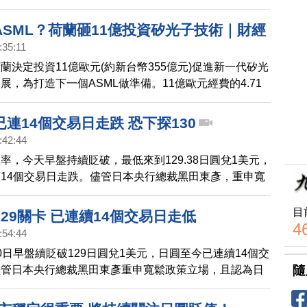
出面致歉滅火，網路上罵聲依舊。
ASML？荷蘭砸11億投資矽光子技術｜財經
:35:11
蘭決定投資11億歐元(約新台幣355億元)促進新一代矽光
展，為打造下一個ASML做準備。11億歐元經費的4.71
荷蘭政府，其餘來自大學等合作機構。矽光子技術是取代
訊號傳輸的光傳輸技術。由於速度大幅提高，功率效率也
連14個交易日走跌 恐下探130
為是新一代半導體發展計畫之一。
:42:44
率，今天早盤持續貶破，最低來到129.38日圓兌1美元，
14個交易日走跌。儘管日本央行總裁黑田東彥，重申寬
策立場，他認為日圓疲軟有利於日本整體經濟，但短期貶
心不利景氣發展。市場看空日圓後市，可能下探130兌1
目
29關卡 已連續14個交易日走低
認為，在Fed堅持緊縮態度、國際大宗商品價格不斷上
4
:54:44
下，日圓兌美元匯率，可能還將持續走弱。
0日早盤續貶破129日圓兌1美元，日圓至今已連續14個交
隨
儘管日本央行總裁黑田東彥重申寬鬆政策立場，且認為日
於日本整體經濟，但短期貶過頭不利景氣，日圓近期貶勢
場並持續看空日圓後市，恐下探130日圓。