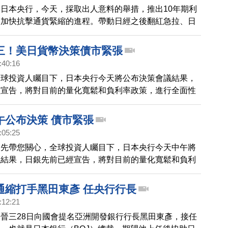
日本央行，今天，採取出人意料的舉措，推出10年期利
來加快抗擊通貨緊縮的進程。帶動日經之後翻紅急拉、日
。
三！美日貨幣決策債市緊張
:40:16
全球投資人矚目下，日本央行今天將公布決策會議結果，
經宣告，將對目前的量化寬鬆和負利率政策，進行全面性
預計將會在台北時間下午三點出爐。
午公布決策 債市緊張
:05:25
，先帶您關心，全球投資人矚目下，日本央行今天中午將
議結果，日銀先前已經宣告，將對目前的量化寬鬆和負利
行全面性評估。分析師認為，日銀可能會把負利率進一步
QE印鈔救市，或是，改變資產購買的規模。值得注意的
通縮打手黑田東彥 任央行行長
公布結論的10幾個小時後，美國聯準會也要宣布會議結
:12:21
經濟「國師」之稱的濱田宏一，已經警告，認為日銀最好
晉三28日向國會提名亞洲開發銀行行長黑田東彥，接任
策之後再行動。