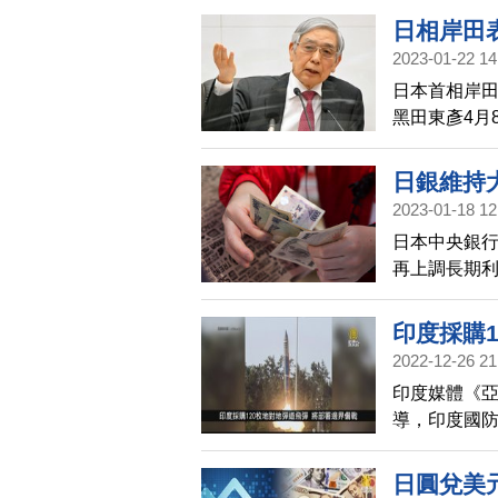
一擔任。日本
日相岸田
意後任命。消
2023-01-22 14
圓。
日本首相岸
黑田東彥4月
分，預計2月
日銀維持
2023-01-18 12
日本中央銀
再上調長期利
右。
印度採購
2022-12-26 21
宇掃描
印度媒體《亞洲國
導，印度國防部
彈，將部署
地彈道飛彈，
日圓兌美