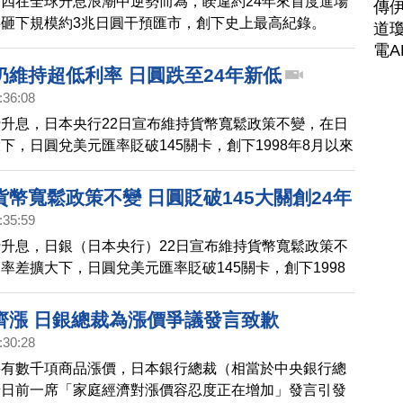
四在全球升息浪潮中逆勢而為，睽違約24年來首度進場
傳
砸下規模約3兆日圓干預匯市，創下史上最高紀錄。
道瓊
電A
仍維持超低利率 日圓跌至24年新低
:36:08
升息，日本央行22日宣布維持貨幣寬鬆政策不變，在日
下，日圓兌美元匯率貶破145關卡，創下1998年8月以來
行維持利率於負0.1%不變，符合市場預期，日銀總裁黑
者會上表示，暫時不會上調利率，他強調，貨幣政策不會
幣寬鬆政策不變 日圓貶破145大關創24年
標，不會為了糾正日圓貶值而更改貨幣政策。
:35:59
升息，日銀（日本央行）22日宣布維持貨幣寬鬆政策不
率差擴大下，日圓兌美元匯率貶破145關卡，創下1998
低。
齊漲 日銀總裁為漲價爭議發言致歉
:30:28
將有數千項商品漲價，日本銀行總裁（相當於中央銀行總
彥日前一席「家庭經濟對漲價容忍度正在增加」發言引發