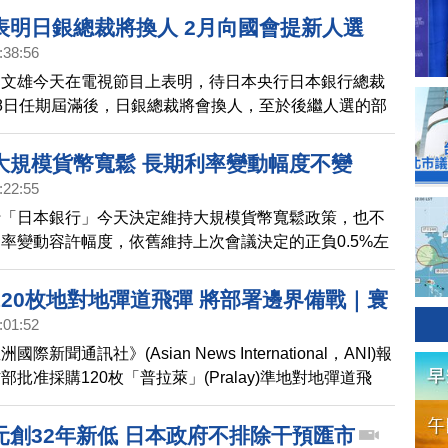
政府14日將向議會提交人事案，取得眾議院和參議院同
表明日銀總裁將換人 2月向國會提新人選
息一出，東京外匯市場日圓匯率，來到1美元兌130日
:38:56
田文雄今天在電視節目上表明，待日本央行日本銀行總裁
8日任期屆滿後，日銀總裁將會換人，至於後繼人選的部
向國會提出人事案。
大規模貨幣寬鬆 長期利率變動幅度不變
:22:55
行「日本銀行」今天決定維持大規模貨幣寬鬆政策，也不
率變動容許幅度，依舊維持上次會議決定的正負0.5%左
120枚地對地彈道飛彈 將部署邊界備戰｜寰
:01:52
際新聞通訊社》(Asian News International，ANI)報
批准採購120枚「普拉萊」(Pralay)準地對地彈道飛
於印度與中國和巴基斯坦的邊界。這款由印度自製的地對
可使用機動平台發射，射程在150至500公里之間，目前
元創32年新低 日本政府不排除干預匯市