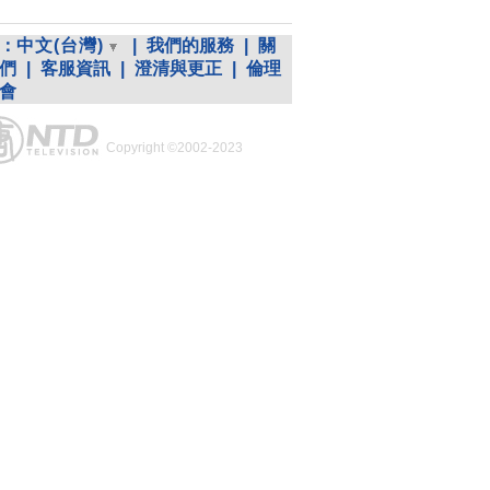
：
中文(台灣)
|
我們的服務
|
關
們
|
客服資訊
|
澄清與更正
|
倫理
會
Copyright ©2002-2023