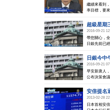
繼續來看到，
率目標，要
圓大幅走貶
超級星期
2016-09-21 12
帶您關心，
日銀先前已
評估。結果
日銀今中
2016-09-21 07
早安新唐人
公布決策會
率政策，進
調降、擴大Q
安倍提名
是，就在日銀
2013-02-28 22
論。有日本
日本首相安倍
靜待Fed決