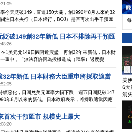
在研發升級，預期升級後射程將再加大。
:31:09
今天貶破149，直逼150大關，創1990年8月以來約32
關注日本央行（日本銀行，BOJ）是否再次出手干預匯
每
務大臣鈴木俊一表示，無法容許因為投機造成匯率過度變
排除再度出手干預匯市，另外，日本央行總裁黑田東彥表
貶破149創32年新低 日本不排除再干預匯
本與美國的利差是日圓近期走弱的一個驅動因素，但從長
:48:26
圓匯率並不與利差同步而動。
日在1美元兌149日圓附近震盪，再創32年來新低，日本財
俊一重申，「無法容許因為投機造成（匯率）過度變
不排除再度出手干預匯市，他強調，政府的立場絕對沒有
警惕關注市場走勢。
逾32年新低 日本財務大臣重申將採取適當
美
:52:05
6天
持續惡化，日圓兌美元匯率大幅下跌，週五日圓貶破147
消
990年8月以來的新低。日本政府表示，將採取適當因應
日圓大幅貶值。
年來首次干預匯市 規模史上最大
:08:20