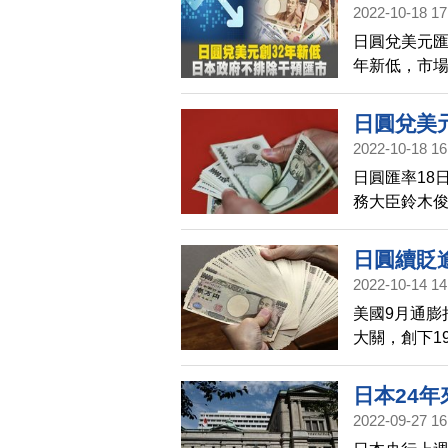
研究人員還
2022-10-18 17
日圓兌美元匯率
年新低，市場
率。日本財
動，政府不
日圓兌美元
示，雖然日
2022-10-18 16
市
遠來看，日
日圓匯率18
務大臣鈴木
動」，政府
改變，還會
日圓續貶
2022-10-14 14
應對措施
美國9月通膨
大關，創下1
措施，阻止
日本24
2022-09-27 16