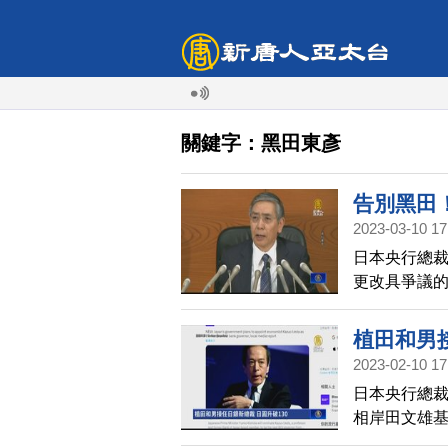
關鍵字：黑田東彥
告別黑田
2023-03-10 17
日本央行總裁
更改具爭議的
例，維持超低
彥並表示，過
植田和男接
揮。消息公布後
2023-02-10 17
日本央行總裁
相岸田文雄
任央行總裁