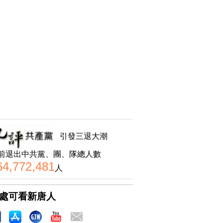
引發三退大潮
前退出中共黨、團、隊總人數
64,772,481
人
處可看新唐人