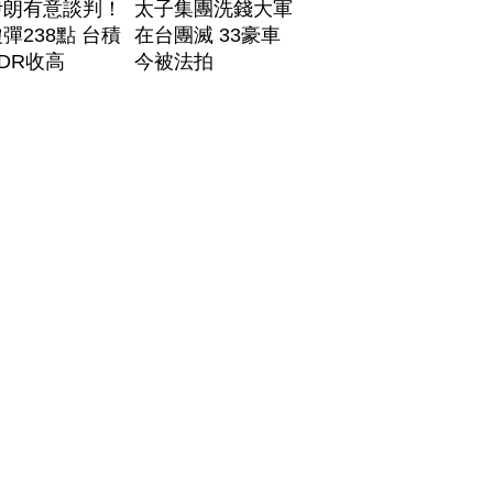
伊朗有意談判！
太子集團洗錢大軍
彈238點 台積
在台團滅 33豪車
DR收高
今被法拍