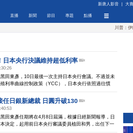
新唐人影音
|
大
直播
新聞
節目
專題
點播
川普：伊朗擁核
！日本央行決議維持超低利率
:30:26
黑田東彥，10日最後一次主持日本央行會議。不過並未
殖利率曲線控制政策（YCC），日本央行依照過往慣
利率政策，短期利率-0.1%，符合過往鴿派步調。黑田東
去10年寬鬆政策是「成功的」，讓日本經濟潛力得以發
任日銀新總裁 日圓升破130
，美元兌日圓小漲0.4％至136.67日圓。
:40:53
黑田東彥任期將在4月8日屆滿，根據日經新聞報導，日
基本決定，起用前日本央行審議委員植田和男，出任下一
。副總裁則由前金融廳長官冰見野郎三、日銀理事內田真