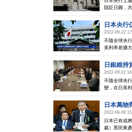
日本央行上週
阻貶日圓，共
日本央行
2022-09-22 17
不隨全球央行
美利率差擴大
新低。日本央
田東彥在記
日銀維持貨
以匯率為目
2022-09-22 16
新低
不隨全球央行
變，在日美利
年8月以來新
日本萬物
2022-06-08 15
日本已有或
裁）黑田東