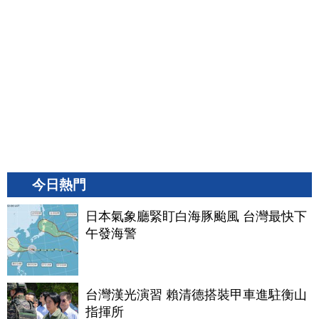
今日熱門
日本氣象廳緊盯白海豚颱風 台灣最快下
午發海警
台灣漢光演習 賴清德搭裝甲車進駐衡山
指揮所