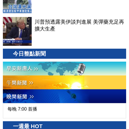
川普預透露美伊談判進展 美彈藥充足再
擴大生產
今日整點新聞
每晚 7:00 首播
一週最 HOT