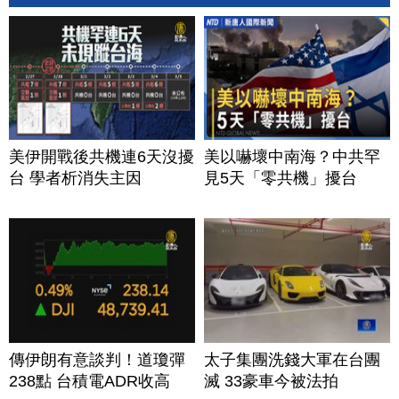
美伊開戰後共機連6天沒擾
美以嚇壞中南海？中共罕
台 學者析消失主因
見5天「零共機」擾台
傳伊朗有意談判！道瓊彈
太子集團洗錢大軍在台團
238點 台積電ADR收高
滅 33豪車今被法拍