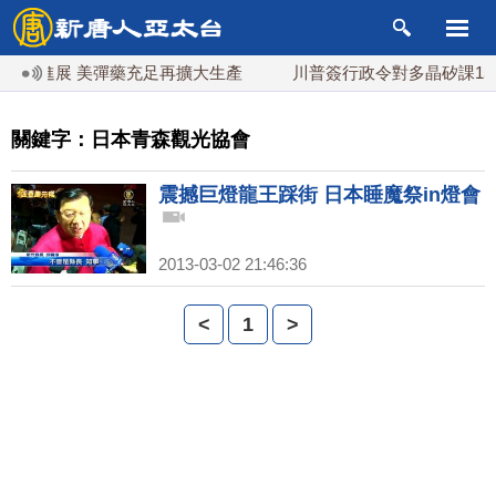
談判進展 美彈藥充足再擴大生產
川普簽行政令對多晶矽課15%
關鍵字：日本青森觀光協會
震撼巨燈龍王踩街 日本睡魔祭in燈會
2013-03-02 21:46:36
<
1
>