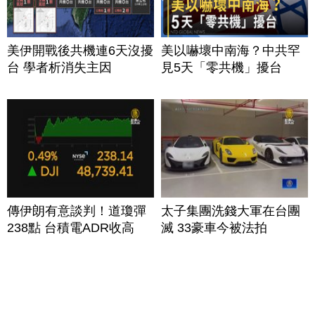
美伊開戰後共機連6天沒擾
美以嚇壞中南海？中共罕
台 學者析消失主因
見5天「零共機」擾台
傳伊朗有意談判！道瓊彈
太子集團洗錢大軍在台團
238點 台積電ADR收高
滅 33豪車今被法拍