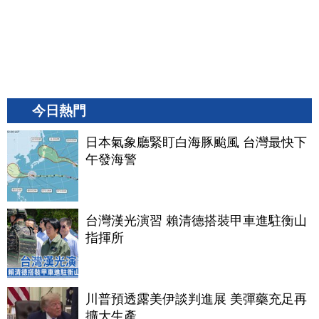
今日熱門
日本氣象廳緊盯白海豚颱風 台灣最快下
午發海警
台灣漢光演習 賴清德搭裝甲車進駐衡山
指揮所
川普預透露美伊談判進展 美彈藥充足再
擴大生產