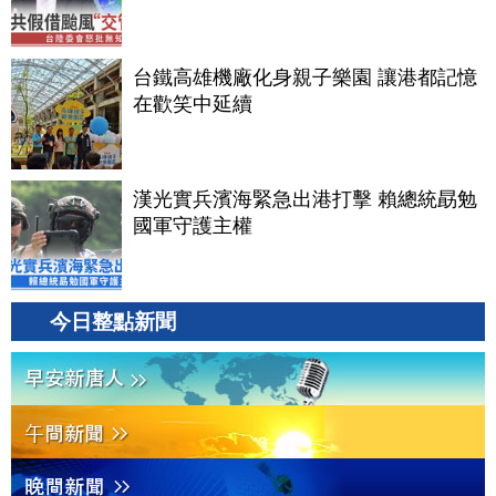
台鐵高雄機廠化身親子樂園 讓港都記憶
在歡笑中延續
漢光實兵濱海緊急出港打擊 賴總統勗勉
國軍守護主權
今日整點新聞