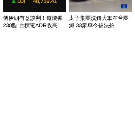
傳伊朗有意談判！道瓊彈
太子集團洗錢大軍在台團
238點 台積電ADR收高
滅 33豪車今被法拍