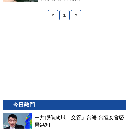
<
1
>
今日熱門
中共假借颱風「交管」台海 台陸委會怒
轟無知