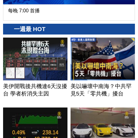
每晚 7:00 首播
一週最 HOT
美伊開戰後共機連6天沒擾
美以嚇壞中南海？中共罕
台 學者析消失主因
見5天「零共機」擾台