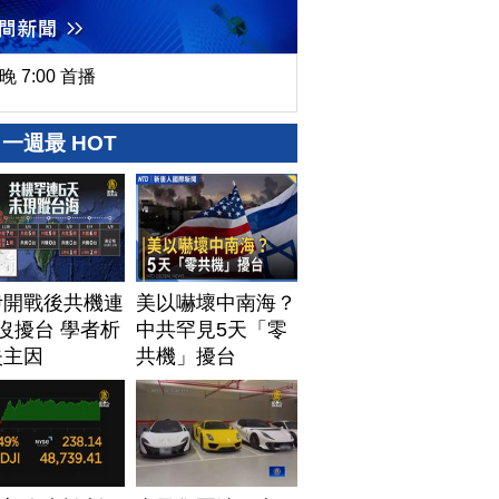
晚 7:00 首播
一週最 HOT
伊開戰後共機連
美以嚇壞中南海？
沒擾台 學者析
中共罕見5天「零
失主因
共機」擾台