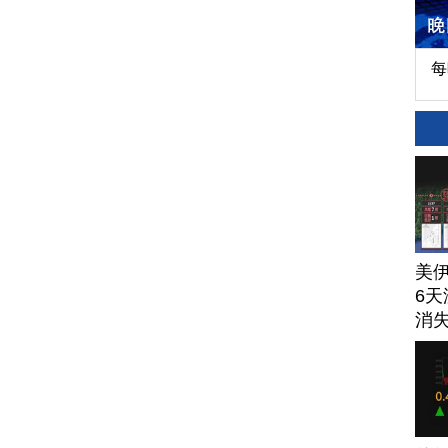
每
美
6天
消