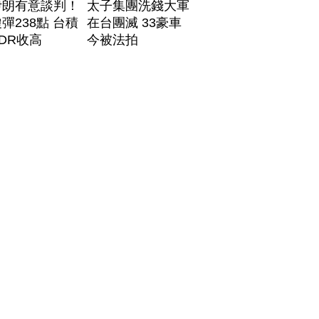
伊朗有意談判！
太子集團洗錢大軍
彈238點 台積
在台團滅 33豪車
DR收高
今被法拍