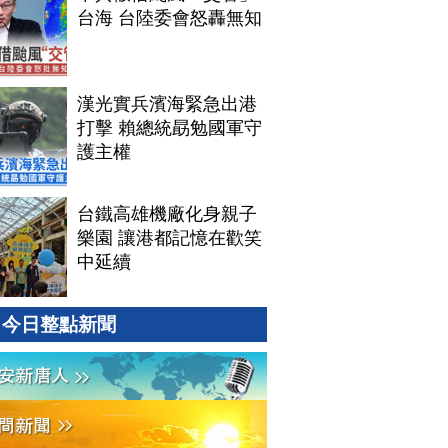
台海 台陸委會怒轟無知
漢光實兵濱海緊急出港
打擊 賴總統勗勉國軍守
護主權
台鐵高雄機廠化身親子
樂園 讓港都記憶在歡笑
中延續
今日整點新聞