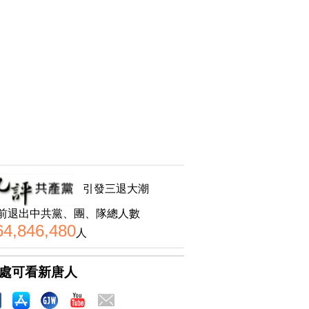
引發三退大潮
前退出中共黨、團、隊總人數
64,846,480
人
處可看新唐人