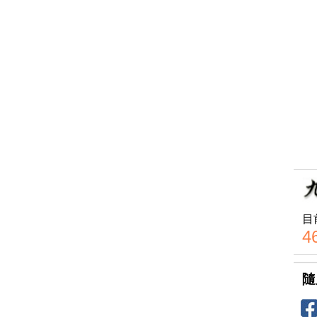
目
4
隨