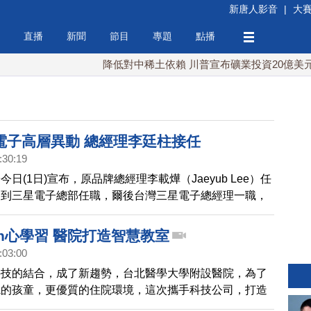
新唐人影音
|
大
直播
新聞
節目
專題
點播
降低對中稀土依賴 川普宣布礦業投資20億美元
電子高層異動 總經理李廷柱接任
:30:19
日(1日)宣布，原品牌總經理李載燁（Jaeyub Lee）任
回到三星電子總部任職，爾後台灣三星電子總經理一職，
ungjoo Lee）接任，負責台灣三星電子之整體策略制
營管理及市場行銷推展等工作。
n心學習 醫院打造智慧教室
:03:00
科技的結合，成了新趨勢，台北醫學大學附設醫院，為了
院的孩童，更優質的住院環境，這次攜手科技公司，打造