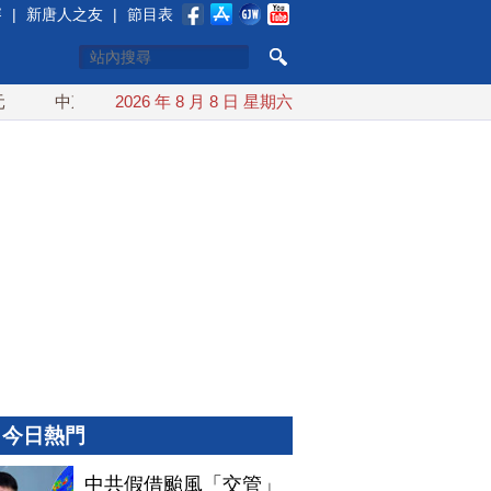
賽
|
新唐人之友
|
節目表
中東局勢動盪 土耳其沙特巴基斯坦誓共同防禦
2026 年 8 月 8 日 星期六
漢光實兵濱
今日熱門
中共假借颱風「交管」