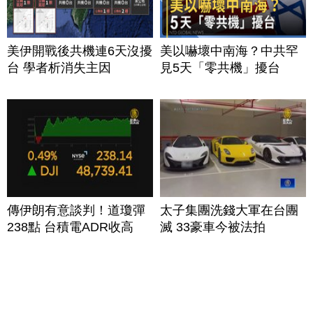
美伊開戰後共機連6天沒擾
美以嚇壞中南海？中共罕
台 學者析消失主因
見5天「零共機」擾台
傳伊朗有意談判！道瓊彈
太子集團洗錢大軍在台團
238點 台積電ADR收高
滅 33豪車今被法拍