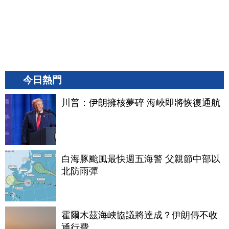
今日熱門
川普：伊朗擁核夢碎 海峽即將恢復通航
白海豚颱風最快週五海警 父親節中部以
北防雨彈
霍爾木茲海峽協議將達成？伊朗傳不收
通行費