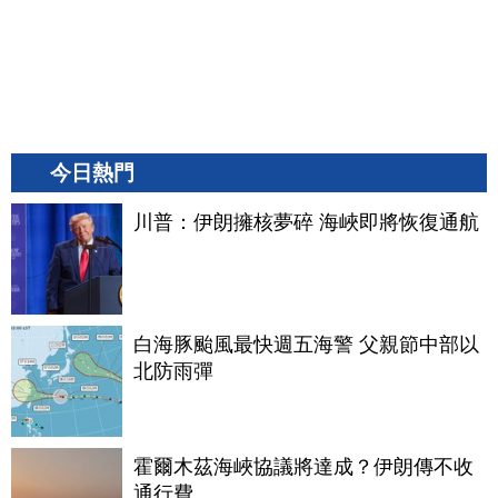
今日熱門
川普：伊朗擁核夢碎 海峽即將恢復通航
白海豚颱風最快週五海警 父親節中部以
北防雨彈
霍爾木茲海峽協議將達成？伊朗傳不收
通行費