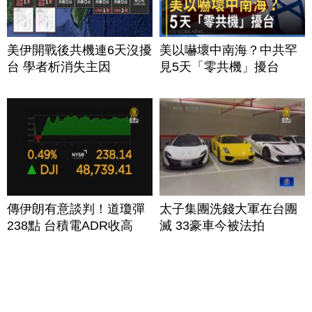
美伊開戰後共機連6天沒擾
美以嚇壞中南海？中共罕
台 學者析消失主因
見5天「零共機」擾台
傳伊朗有意談判！道瓊彈
太子集團洗錢大軍在台團
238點 台積電ADR收高
滅 33豪車今被法拍