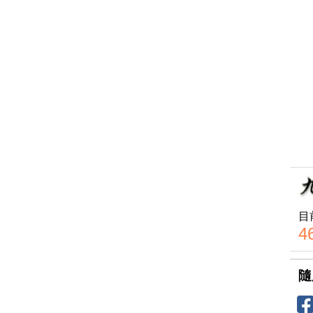
目
4
隨