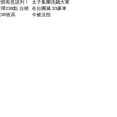
伊朗有意談判！
太子集團洗錢大軍
彈238點 台積
在台團滅 33豪車
DR收高
今被法拍