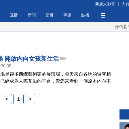
新唐人影音
|
大
直播
新聞
節目
專題
點播
降低對中稀
場 開啟內向女孩新生活
:30:08
市場是很多西螺藝術家的展演場，每天來自各地的遊客相
說已經成為人際互動的平台，帶您來看到一個原本內向不
，她的名字叫：高瑞禧，卻在西螺市場找到了她的自信，
興趣，短短一年的時間，讓她轉變成為一個活潑自信的面
<
1
>