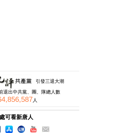
引發三退大潮
前退出中共黨、團、隊總人數
64,856,587
人
處可看新唐人