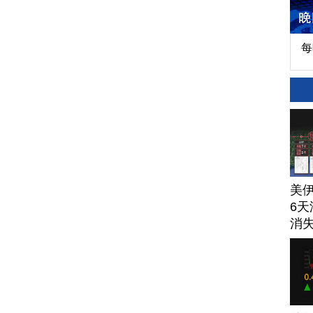
每
美
6天
消