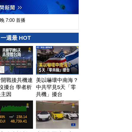
晚 7:00 首播
一週最 HOT
伊開戰後共機連
美以嚇壞中南海？
沒擾台 學者析
中共罕見5天「零
失主因
共機」擾台