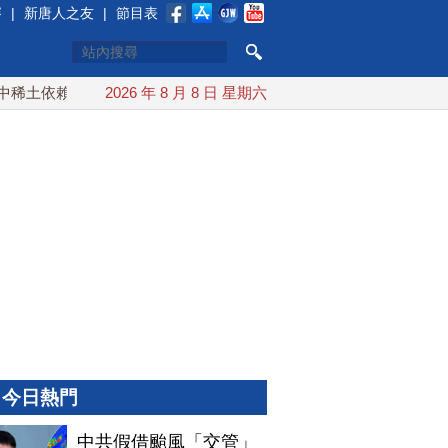
賽
|
新唐人之友
|
節目表
土依賴 川普宣布礦業投資20億美元
2026 年 8 月 8 日 星期六
中東局勢動盪 土耳其沙特
今日熱門
中共假借颱風「交管」