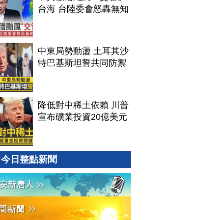
台海 台陸委會怒轟無知
中東局勢動盪 土耳其沙
特巴基斯坦誓共同防禦
降低對中稀土依賴 川普
宣布礦業投資20億美元
今日整點新聞