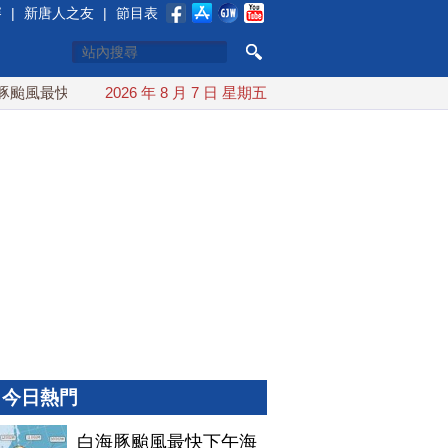
賽
|
新唐人之友
|
節目表
風最快下午海警！父親節週末風雨最大
2026 年 8 月 7 日 星期五
今年第6次！朝鮮發射彈
今日熱門
白海豚颱風最快下午海