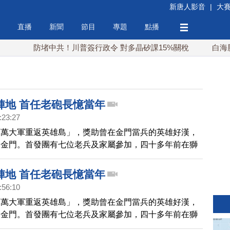
新唐人影音
|
大
直播
新聞
節目
專題
點播
防堵中共！川普簽行政令 對多晶矽課15%關稅
白海豚颱
陣地 首任老砲長憶當年
:23:27
百萬大軍重返英雄島」，獎助曾在金門當兵的英雄好漢，
遊金門。首發團有七位老兵及家屬參加，四十多年前在獅
任第一任砲長的蔡榮俊就是其中之一，談起往事，彷彿還
陣地 首任老砲長憶當年
:56:10
百萬大軍重返英雄島」，獎助曾在金門當兵的英雄好漢，
遊金門。首發團有七位老兵及家屬參加，四十多年前在獅
任第一任砲長的蔡榮俊就是其中之一，談起往事彷彿還歷