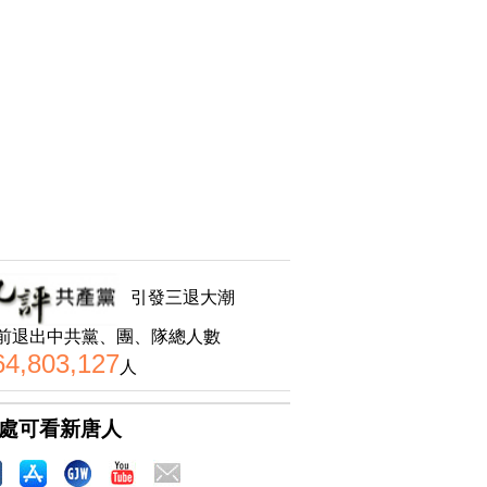
引發三退大潮
前退出中共黨、團、隊總人數
64,803,127
人
處可看新唐人