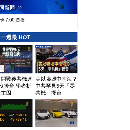
晚 7:00 首播
一週最 HOT
伊開戰後共機連
美以嚇壞中南海？
沒擾台 學者析
中共罕見5天「零
失主因
共機」擾台