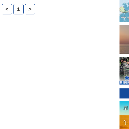
在就跟著我們的鏡頭，一起去聽聽老兵話說當年。
<
1
>