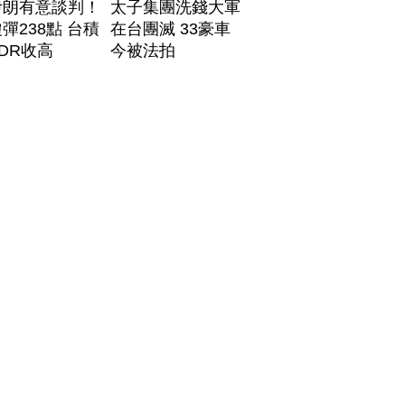
伊朗有意談判！
太子集團洗錢大軍
彈238點 台積
在台團滅 33豪車
DR收高
今被法拍