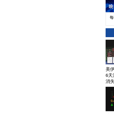
每
美
6天
消