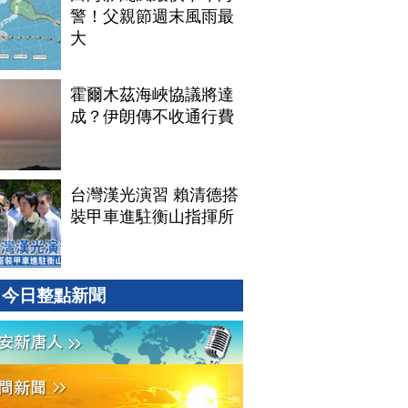
警！父親節週末風雨最
大
霍爾木茲海峽協議將達
成？伊朗傳不收通行費
台灣漢光演習 賴清德搭
裝甲車進駐衡山指揮所
今日整點新聞