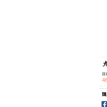
目
4
隨