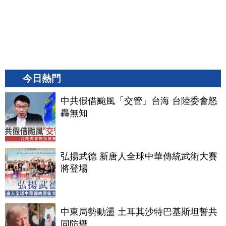
今日熱門
中共假借颱風「交管」台海 台陸委會怒
轟無知
弘揚武德 新唐人全球中華傳統武術大賽
將登場
中東局勢動盪 土耳其沙特巴基斯坦誓共
同防禦