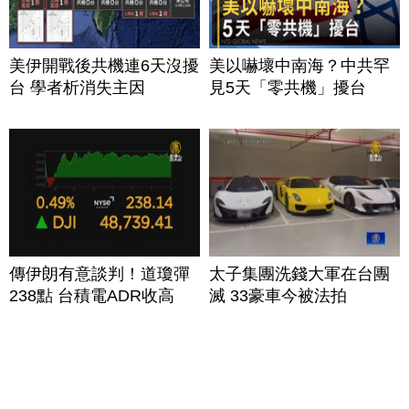
美伊開戰後共機連6天沒擾
美以嚇壞中南海？中共罕
台 學者析消失主因
見5天「零共機」擾台
傳伊朗有意談判！道瓊彈
太子集團洗錢大軍在台團
238點 台積電ADR收高
滅 33豪車今被法拍