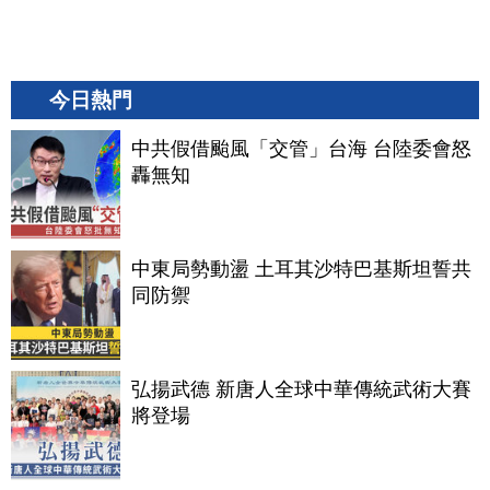
今日熱門
中共假借颱風「交管」台海 台陸委會怒
轟無知
中東局勢動盪 土耳其沙特巴基斯坦誓共
同防禦
弘揚武德 新唐人全球中華傳統武術大賽
將登場