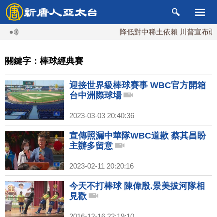
降低對中稀土依賴 川普宣布礦業
關鍵字：棒球經典賽
迎接世界級棒球賽事 WBC官方開箱
台中洲際球場
2023-03-03 20:40:36
宣傳照漏中華隊WBC道歉 蔡其昌盼
主辦多留意
2023-02-11 20:20:16
今天不打棒球 陳偉殷.景美拔河隊相
見歡
2016-12-16 22:19:10