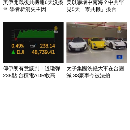
美伊開戰後共機連6天沒擾
美以嚇壞中南海？中共罕
台 學者析消失主因
見5天「零共機」擾台
傳伊朗有意談判！道瓊彈
太子集團洗錢大軍在台團
238點 台積電ADR收高
滅 33豪車今被法拍