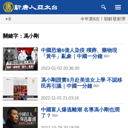
今年第6次！朝鮮發射彈道導彈
關鍵字：馮小剛
中國恐逾6億人染疫 殯葬、藥物現
「黃牛」亂象｜中國一分鐘
2023-01-02 20:36:30
馮小剛證實8月赴美送女上學 不認移
民再引議｜中國一分鐘
2022-11-01 21:03:16
中國富人爆逃離潮 名導馮小剛也潤
了？
2022-10-29 20:18:09