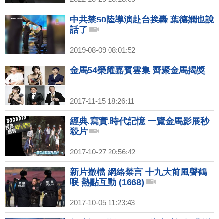
中共禁50陸導演赴台挨轟 葉德嫻也說
話了
2019-08-09 08:01:52
金馬54榮耀嘉賓雲集 齊聚金馬揭獎
2017-11-15 18:26:11
經典.寫實.時代記憶 一覽金馬影展秒
殺片
2017-10-27 20:56:42
新片撤檔 網絡禁言 十九大前風聲鶴
唳 熱點互動 (1668)
2017-10-05 11:23:43