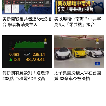
美伊開戰後共機連6天沒擾
美以嚇壞中南海？中共罕
台 學者析消失主因
見5天「零共機」擾台
傳伊朗有意談判！道瓊彈
太子集團洗錢大軍在台團
238點 台積電ADR收高
滅 33豪車今被法拍