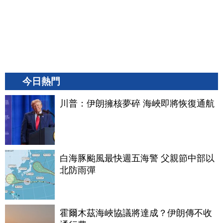
今日熱門
川普：伊朗擁核夢碎 海峽即將恢復通航
白海豚颱風最快週五海警 父親節中部以
北防雨彈
霍爾木茲海峽協議將達成？伊朗傳不收