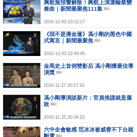
興航無預警解散！興航上演運輸業變
奏曲｜新聞最聚焦111集
2016-12-03 23:12:17
《我不是潘金蓮》馮小剛的黑色中國
式寓言｜新聞最聚焦
2016-12-03 22:44:45
金馬史上首例雙影后 馮小剛獲最佳導
演獎
2016-11-27 20:17:10
馮小剛導演談新片：官員推諉就是腐
敗
2016-11-25 20:34:10
六中全會敏感 范冰冰被威脅不下台就
斷電