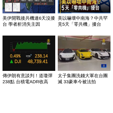
美伊開戰後共機連6天沒擾
美以嚇壞中南海？中共罕
台 學者析消失主因
見5天「零共機」擾台
傳伊朗有意談判！道瓊彈
太子集團洗錢大軍在台團
238點 台積電ADR收高
滅 33豪車今被法拍