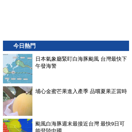
今日熱門
日本氣象廳緊盯白海豚颱風 台灣最快下
午發海警
埔心金蜜芒果進入產季 品嚐夏果正當時
颱風白海豚週末最接近台灣 最快9日可
能登陸中國