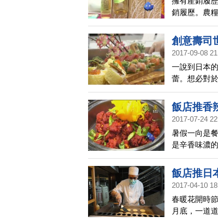
擁有產銷履
銷履歷。農
示範用台灣
創意壽司
2017-09-08 21
一說到日本
蕾。想必對
盛會，從味
賽。
飯店推香
2017-07-24 22
暑假一向是
是辛香味濃
蕾，吸引客
飯店推日
2017-04-10 18
春暖花開時
月底，一道