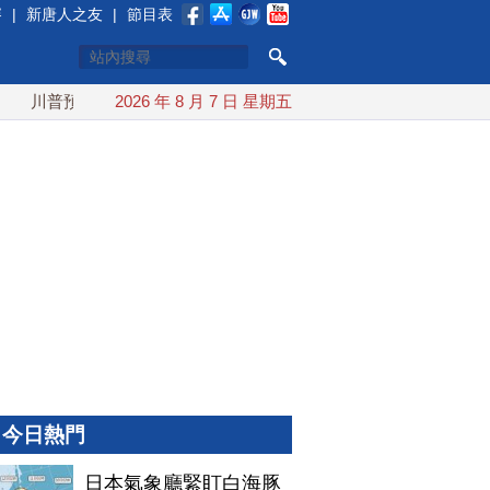
賽
|
新唐人之友
|
節目表
普預透露美伊談判進展 美彈藥充足再擴大生產
2026 年 8 月 7 日 星期五
川普簽行政令對
今日熱門
日本氣象廳緊盯白海豚