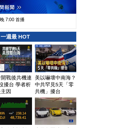
晚 7:00 首播
一週最 HOT
伊開戰後共機連
美以嚇壞中南海？
沒擾台 學者析
中共罕見5天「零
失主因
共機」擾台