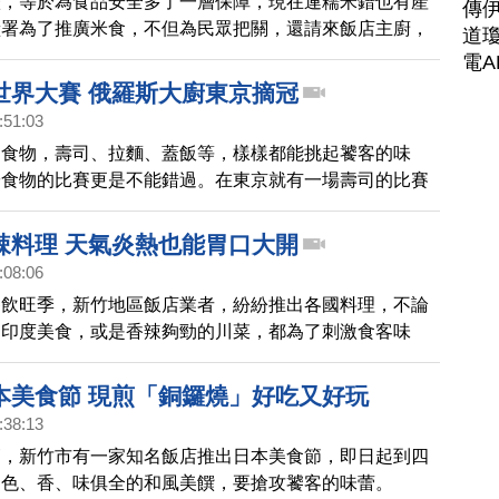
歷，等於為食品安全多了一層保障，現在連糯米錯也有產
傳
糧署為了推廣米食，不但為民眾把關，還請來飯店主廚，
道瓊
優質米做成壽司。
電A
世界大賽 俄羅斯大廚東京摘冠
:51:03
的食物，壽司、拉麵、蓋飯等，樣樣都能挑起饕客的味
於食物的比賽更是不能錯過。在東京就有一場壽司的比賽
道到擺盤都不馬虎。一起來看看令人垂涎三尺的壽司大
辣料理 天氣炎熱也能胃口大開
:08:06
餐飲旺季，新竹地區飯店業者，紛紛推出各國料理，不論
的印度美食，或是香辣夠勁的川菜，都為了刺激食客味
人上門。
本美食節 現煎「銅鑼燒」好吃又好玩
:38:13
節，新竹市有一家知名飯店推出日本美食節，即日起到四
道色、香、味俱全的和風美饌，要搶攻饕客的味蕾。