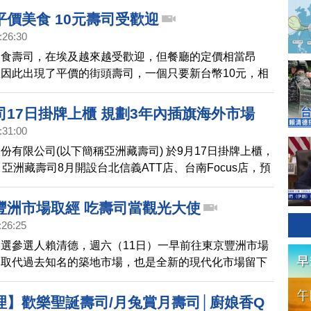
平價美食 10元壽司受歡迎
:26:30
美食壽司，在埃及越來越受歡迎，但餐廳的定價相當昂
因此出現了平價的街頭壽司，一個只要新台幣10元，相
吃不起昂貴壽司的民眾，也有機會嘗鮮。
司17日掛牌上櫃 規劃3年內插旗海外市場
:31:00
份有限公司(以下簡稱亞洲藏壽司) 於9月17日掛牌上櫃，
。亞洲藏壽司8月開設台北信義ATT店、台南Focus店，預
30間，期望未來在台突破50間，並運用在台展店及營運
三年內插旗海外市場。
豐洲市場取經 吃壽司當觀光大使
:26:25
選參選人賴清德，週六（11日）一早前往東京豐洲市場
個取代過去知名的築地市場，也是全新的現代化市場留下
過程中賴清德品嘗了壽司，還把握機會向遊客們介紹台
理】歡樂聖誕壽司/月兔賞月壽司│廚娘香Q