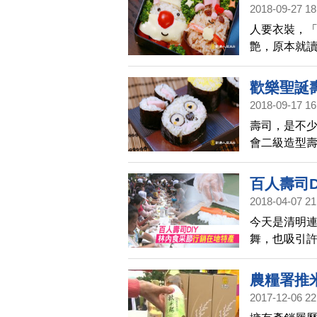
2018-09-27 18
秀(478)
人要衣裝，
艶，原本就
捏、捲一捲、
力、專注力
歡樂聖誕壽
2018-09-17 16
娘香Q秀(4
壽司，是不
會二級造型
透過捏、捲、
都驚豔！
百人壽司D
2018-04-07 21
今天是清明
舞，也吸引
產，並舉辦百
農糧署推
2017-12-06 22