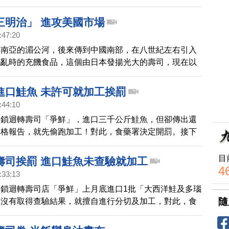
三明治」 進攻美國市場
:47:20
東南亞的湄公河，後來傳到中國南部，在八世紀左右引入
戰亂時的充饑食品，這個由日本發揚光大的壽司，現在以
飯糰」(onigiri) 成為日本人的日常飯食，甚至在美國也
讓老外也瘋狂。
進口鮭魚 未許可就加工挨罰
:44:10
連鎖迴轉壽司「爭鮮」，進口三千公斤鮭魚，但卻傳出還
合格報告，就先偷跑加工！對此，食藥署決定開罰。接下
想賣最新鮮的生魚片，可能得要委外採購了 。
目
壽司挨罰 進口鮭魚未查驗就加工
4
:33:13
鎖迴轉壽司店「爭鮮」上月底進口1批「大西洋鮭及多瑙
隨
過沒有取得查驗結果，就擅自進行分切及加工，對此，食
罰，來看稍早食藥署說法。