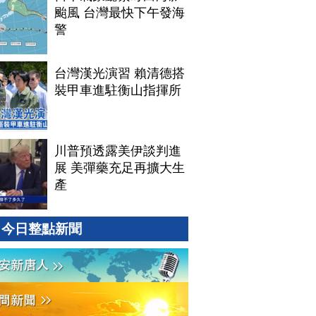
颱風 台灣最快下午發海
警
台灣漢光演習 賴清德搭
裝甲車進駐衡山指揮所
川普預透露美伊談判進
展 美彈藥充足再擴大生
產
今日整點新聞