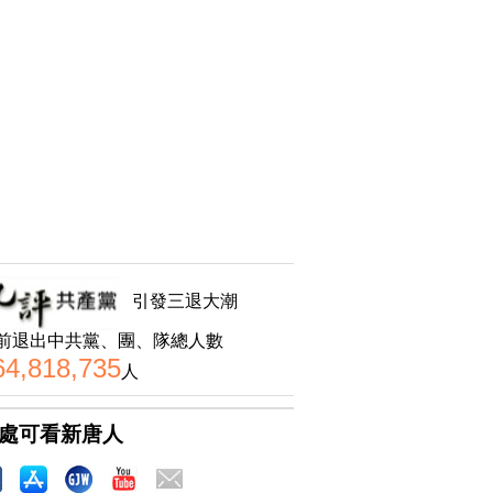
引發三退大潮
前退出中共黨、團、隊總人數
64,818,735
人
處可看新唐人