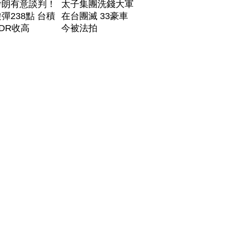
伊朗有意談判！
太子集團洗錢大軍
彈238點 台積
在台團滅 33豪車
DR收高
今被法拍