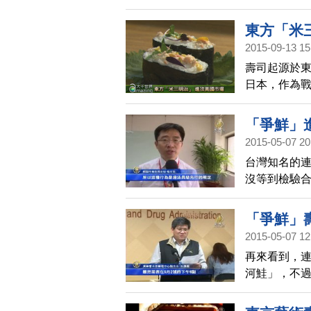
東方「米
2015-09-13 15
壽司起源於
日本，作為
另外一種形式「
大放異采， 
「爭鮮」
2015-05-07 20
台灣知名的
沒等到檢驗
來一年，爭鮮
「爭鮮」
2015-05-07 12
再來看到，連
河鮭」，不
藥署決定開