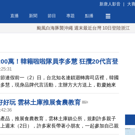
新唐人影音
|
大
直播
新聞
節目
專題
點播
颱風白海豚襲沖繩 週末最近台灣 10日登陸浙江
川
200萬！韓籍啦啦隊員李多慧 狂攬20代言登
:25:31
.1
節連假前一（2）日，台北知名連鎖迴轉壽司店裡，韓國
李多慧，現身品牌代言活動，主辦方大方送上，歡慶她來
魚蛋糕。IG粉絲正式衝破200萬大關，把林襄的182萬、
0萬，遠遠甩在後頭。啦啦隊第一人？李多慧可是坐得穩
好好玩 雲林土庫推展食農教育
:42:36
特產品，推展食農教育，雲林土庫鎮公所，規劃許多親子
上週末（2日），許多家長帶著小朋友，一起參加自己親
活動，十分熱鬧有趣。