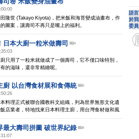
壽司卷 米飯變身油畫布
:00:00
語言
隆世 (Takayo Kiyota)，把米飯和海苔變成油畫布，作
於我
麗的圖案，讓壽司不再只是嘴上的福利。
委員
！日本大廚一粒米做壽司
:35:03
大廚只用了一粒米就做成了一個壽司，它不僅口味特別，
應有的滋味，還非常精緻呢。
主廚 以台灣食材展和食傳統
:50:26
日本料理正式被聯合國教科文組織，列為世界無形文化遺
名飯店業者，特地找來日本料理主廚，用台灣食材做和風
拓植實誇讚台灣食材豐富美味，只有在重現原本的調味料
些苦心。
界最大壽司拼圖 破世界紀錄
:31:07