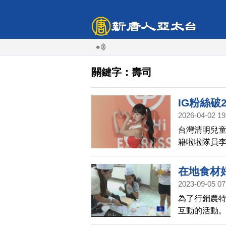
關鍵字：壽司
IG粉絲破
2026-04-02 19
啦啦隊NO
台灣清明兒童
籍啦啦隊員
台3週年的鮭
李珠珢的13
在地食材
穩的。
2023-09-05 07
為了行銷農
互動的活動。
手做壽司的