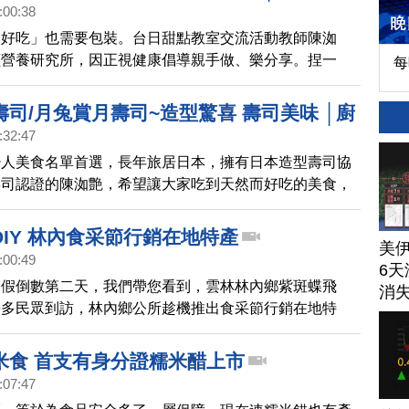
:00:38
「好吃」也需要包裝。台日甜點教室交流活動教師陳洳
讀營養研究所，因正視健康倡導親手做、樂分享。捏一
每
切一切的歡樂聖誕壽司/月兔賞月壽司，不只發揮想像
，更可以讓挑食的孩子邊做邊玩，愛上吃蔬菜！
司/月兔賞月壽司~造型驚喜 壽司美味 │廚
:32:47
78)預告
少人美食名單首選，長年旅居日本，擁有日本造型壽司協
壽司認證的陳洳艶，希望讓大家吃到天然而好吃的美食，
切完成的歡樂聖誕壽司/月兔賞月壽司一端上桌，所有人
IY 林內食采節行銷在地特產
美
:00:49
6天
連假倒數第二天，我們帶您看到，雲林林內鄉紫斑蝶飛
消
許多民眾到訪，林內鄉公所趁機推出食采節行銷在地特
人壽司DIY，相當熱鬧。
米食 首支有身分證糯米醋上市
:07:47