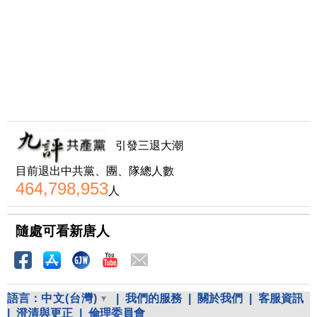
引發三退大潮
目前退出中共黨、團、隊總人數
464,798,953
人
隨處可看新唐人
語言：
中文(台灣)
|
我們的服務
|
關於我們
|
客服資訊
|
澄清與更正
|
倫理委員會