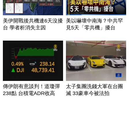
美伊開戰後共機連6天沒擾
美以嚇壞中南海？中共罕
台 學者析消失主因
見5天「零共機」擾台
傳伊朗有意談判！道瓊彈
太子集團洗錢大軍在台團
238點 台積電ADR收高
滅 33豪車今被法拍