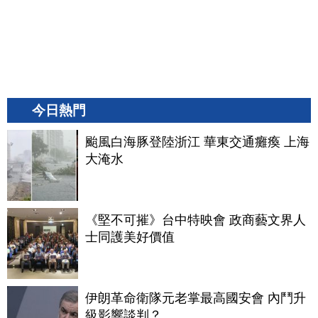
今日熱門
颱風白海豚登陸浙江 華東交通癱瘓 上海
大淹水
《堅不可摧》台中特映會 政商藝文界人
士同護美好價值
伊朗革命衛隊元老掌最高國安會 內鬥升
級影響談判？