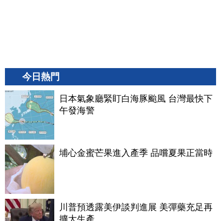
今日熱門
日本氣象廳緊盯白海豚颱風 台灣最快下
午發海警
埔心金蜜芒果進入產季 品嚐夏果正當時
川普預透露美伊談判進展 美彈藥充足再
擴大生產