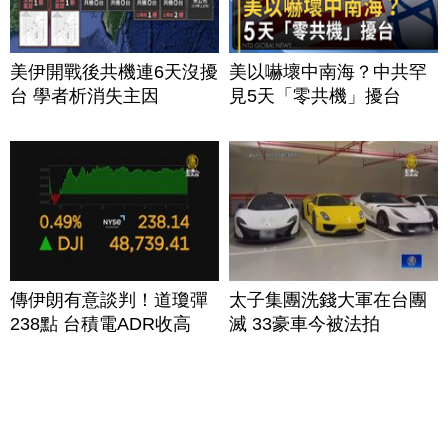
美伊開戰後共機連6天沒擾
美以嚇壞中南海？中共罕
台 學者析消失主因
見5天「零共機」擾台
傳伊朗有意談判！道瓊彈
太子集團洗錢大軍在台團
238點 台積電ADR收高
滅 33豪車今被法拍