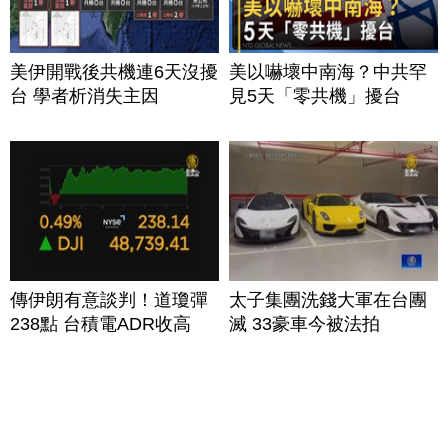
美伊開戰後共機連6天沒擾
美以嚇壞中南海？中共罕
台 學者析消失主因
見5天「零共機」擾台
傳伊朗有意談判！道瓊彈
太子集團洗錢大軍在台團
238點 台積電ADR收高
滅 33豪車今被法拍