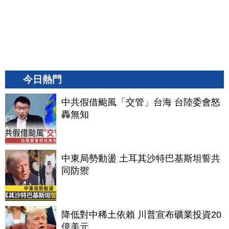
今日熱門
中共假借颱風「交管」台海 台陸委會怒
轟無知
中東局勢動盪 土耳其沙特巴基斯坦誓共
同防禦
降低對中稀土依賴 川普宣布礦業投資20
億美元