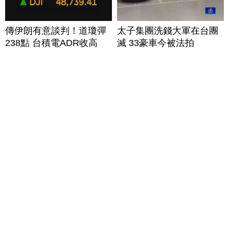
傳伊朗有意談判！道瓊彈
太子集團洗錢大軍在台團
238點 台積電ADR收高
滅 33豪車今被法拍