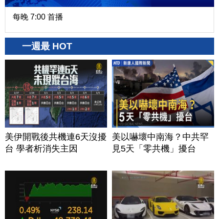
每晚 7:00 首播
一週最 HOT
美伊開戰後共機連6天沒擾
美以嚇壞中南海？中共罕
台 學者析消失主因
見5天「零共機」擾台