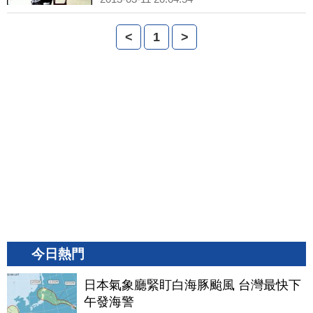
<
1
>
今日熱門
日本氣象廳緊盯白海豚颱風 台灣最快下
午發海警