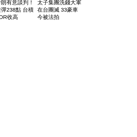
伊朗有意談判！
太子集團洗錢大軍
彈238點 台積
在台團滅 33豪車
DR收高
今被法拍