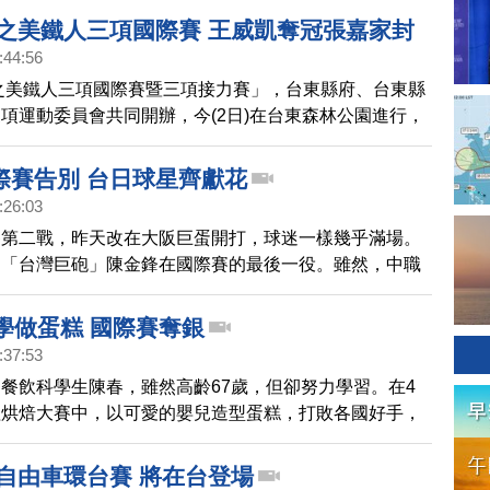
東之美鐵人三項國際賽 王威凱奪冠張嘉家封
:44:56
東之美鐵人三項國際賽暨三項接力賽」，台東縣府、台東縣
項運動委員會共同開辦，今(2日)在台東森林公園進行，
賽程，共有1368位選手報名參加，分7梯次下水正式展開競
際賽告別 台日球星齊獻花
:26:03
賽第二戰，昨天改在大阪巨蛋開打，球迷一樣幾乎滿場。
為「台灣巨砲」陳金鋒在國際賽的最後一役。雖然，中職
：9不敵日本，但比賽結束後，台日不分敵我，兩方球
稻葉篤紀代表 向陳金鋒獻花，日本隊也列隊鼓掌，陳金
學做蛋糕 國際賽奪銀
動地表示：「我的任務告一段落了！」
:37:53
餐飲科學生陳春，雖然高齡67歲，但卻努力學習。在4
理烘焙大賽中，以可愛的嬰兒造型蛋糕，打敗各國好手，
好成績。
際自由車環台賽 將在台登場