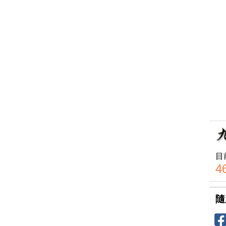
目
4
隨