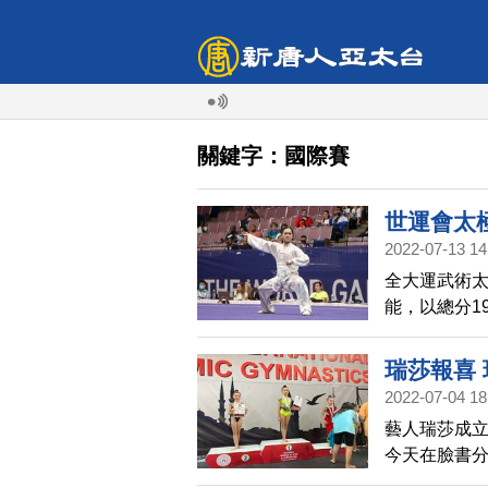
關鍵字：國際賽
世運會太
2022-07-13 14
全大運武術
能，以總分1
全能賽鍍銅
瑞莎報喜
2022-07-04 18
藝人瑞莎成
今天在臉書分
績，讓她直