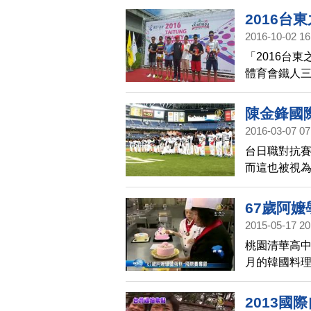
2016台
2016-10-02 16
后
「2016台
體育會鐵人三
51.5公里
賽
陳金鋒國
2016-03-07 07
台日職對抗
而這也被視
聯隊昨天以3
星，林智勝與
67歲阿嬤
鋒內心很激
2015-05-17 20
桃園清華高中
月的韓國料
拿下銀牌的
2013國