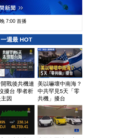
晚 7:00 首播
一週最 HOT
伊開戰後共機連
美以嚇壞中南海？
沒擾台 學者析
中共罕見5天「零
失主因
共機」擾台