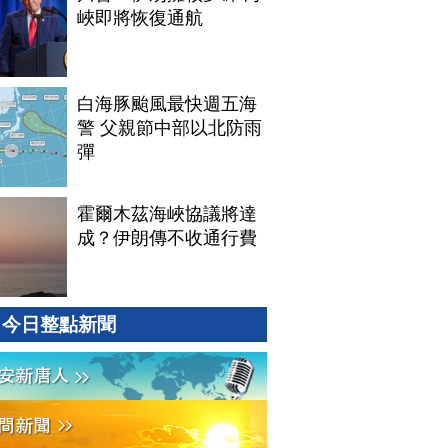
峽即將恢復通航
白海豚颱風最快週五海
警 父親節中部以北防雨
彈
霍爾木茲海峽協議將達
成？伊朗傳不收通行費
今日整點新聞