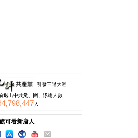
引發三退大潮
前退出中共黨、團、隊總人數
64,798,447
人
處可看新唐人