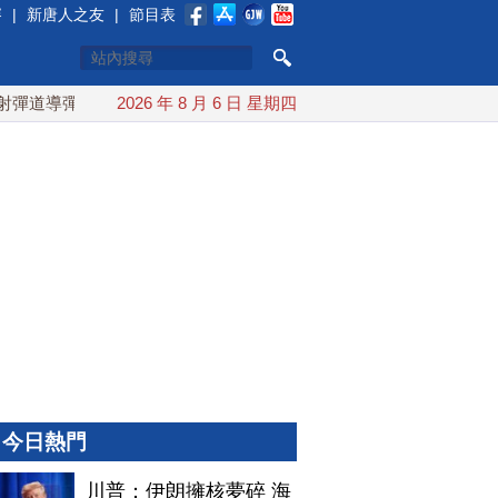
賽
|
新唐人之友
|
節目表
導彈 落日本EEZ外
2026 年 8 月 6 日 星期四
紅海戰火續升溫 也門胡塞武裝稱又襲擊
今日熱門
川普：伊朗擁核夢碎 海