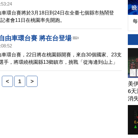
:53:24
自由車環台賽將於3月18日到24日在全臺七個縣市熱鬧登
記者會11日在桃園率先開跑。
每
際自由車環台賽 將在台登場
:08:52
自由車環台賽，22日將在桃園縣開賽，來自30個國家、23支
名選手，將環繞桃園縣13鄉鎮市，挑戰「從海邊到山上」
5公里。
<
1
>
美
6天
消