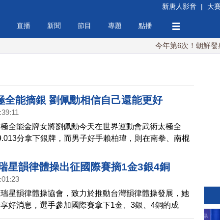
新唐人影音
|
大
直播
新聞
節目
專題
點播
今年第6次！朝鮮發射彈道
極全能摘銀 劉佩勳相信自己還能更好
:39:11
太極全能金牌女將劉佩勳今天在世界運動會武術太極全
9.013分拿下銀牌，而男子好手賴柏瑋，則在南拳、南棍
。
 瑞星韻律體操出征國際賽摘1金3銀4銅
:01:23
立瑞星韻律體操協會，致力於推動台灣韻律體操發展，她
享好消息，選手參加國際賽拿下1金、3銀、4銅的成
呼感動。