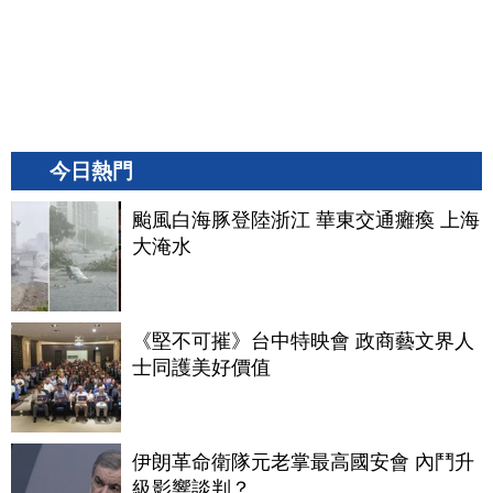
今日熱門
颱風白海豚登陸浙江 華東交通癱瘓 上海
大淹水
《堅不可摧》台中特映會 政商藝文界人
士同護美好價值
伊朗革命衛隊元老掌最高國安會 內鬥升
級影響談判？