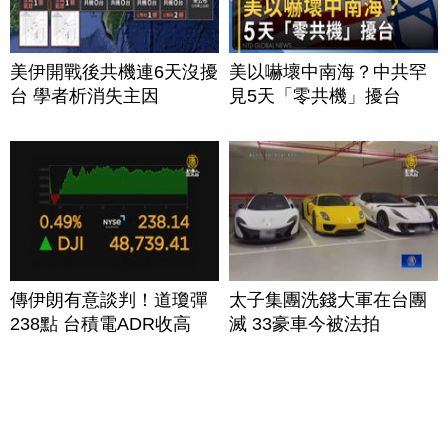
美伊開戰後共機連6天沒擾
美以嚇壞中南海？中共罕
台 學者析消失主因
見5天「零共機」擾台
傳伊朗有意談判！道瓊彈
太子集團洗錢大軍在台團
238點 台積電ADR收高
滅 33豪車今被法拍