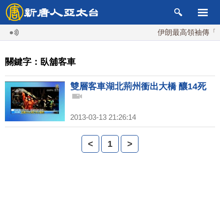
伊朗最高領袖傳「隨
關鍵字：臥舖客車
雙層客車湖北荊州衝出大橋 釀14死
2013-03-13 21:26:14
<
1
>