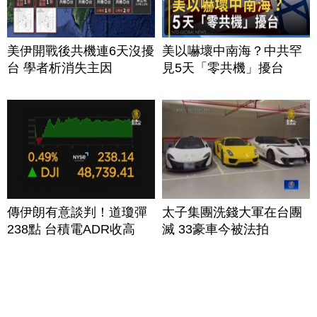
美伊開戰後共機連6天沒擾
美以嚇壞中南海？中共罕
台 學者析消失主因
見5天「零共機」擾台
傳伊朗有意談判！道瓊彈
太子集團洗錢大軍在台團
238點 台積電ADR收高
滅 33豪車今被法拍