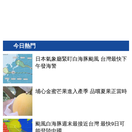
今日熱門
日本氣象廳緊盯白海豚颱風 台灣最快下
午發海警
埔心金蜜芒果進入產季 品嚐夏果正當時
颱風白海豚週末最接近台灣 最快9日可
能登陸中國