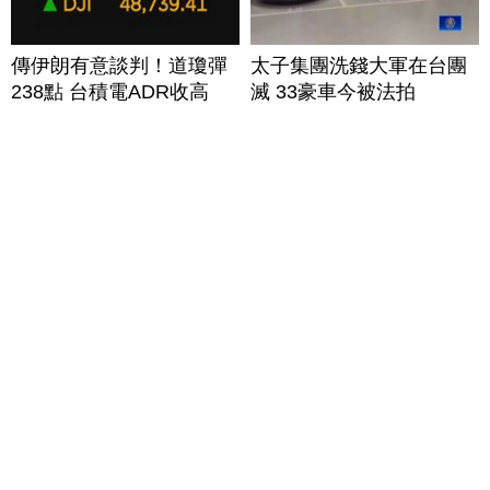
傳伊朗有意談判！道瓊彈
太子集團洗錢大軍在台團
238點 台積電ADR收高
滅 33豪車今被法拍