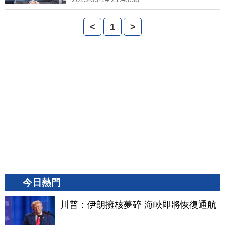
<
1
>
今日熱門
川普：伊朗擁核夢碎 海峽即將恢復通航