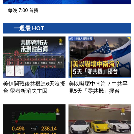
每晚 7:00 首播
一週最 HOT
美伊開戰後共機連6天沒擾
美以嚇壞中南海？中共罕
台 學者析消失主因
見5天「零共機」擾台