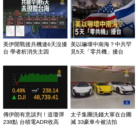
美伊開戰後共機連6天沒擾
美以嚇壞中南海？中共罕
台 學者析消失主因
見5天「零共機」擾台
傳伊朗有意談判！道瓊彈
太子集團洗錢大軍在台團
238點 台積電ADR收高
滅 33豪車今被法拍