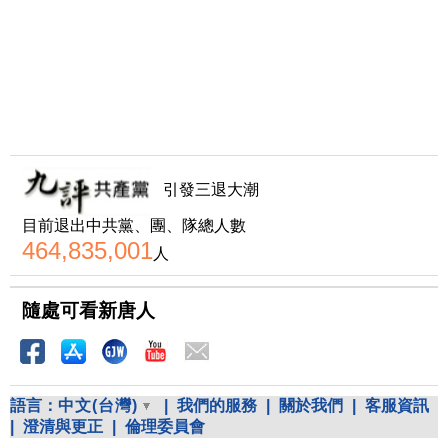
引發三退大潮
目前退出中共黨、團、隊總人數
464,835,001
人
隨處可看新唐人
語言：
中文(台灣)
|
我們的服務
|
關於我們
|
客服資訊
|
澄清與更正
|
倫理委員會