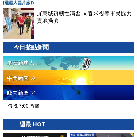
屏東城鎮韌性演習 周春米視導軍民協力
實地操演
今日整點新聞
每晚 7:00 首播
一週最 HOT