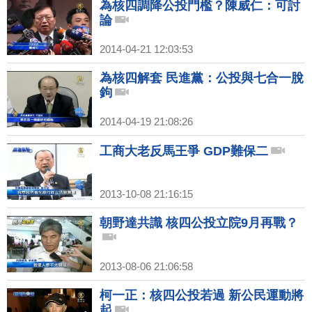
為核四調降公投門檻？陳威仁：可討
論
2014-04-21 12:03:53
為核四解套 民進黨：公投與七合一脫
鉤
2014-04-19 21:08:26
工商大老反馬王爭 GDP難保二
2013-10-08 21:16:15
朝野達共識 核四公投立院9月再戰？
2013-08-06 21:06:58
柯一正：核四公投若過 新公民運動將
起