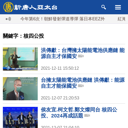
今年第6次！朝鮮發射彈道導彈 落日本EEZ外
紅海戰火
關鍵字：核四公投
洪傳獻：台灣擁太陽能電池供應鏈 能
源自主才保國安
2021-12-11 15:50:12
台擁太陽能電池供應鏈 洪傳獻：能源
自主才能保國安
2021-12-07 21:20:53
侯友宜.柯文哲.鄭文燦同台 核四公
投、2024再成話題
2021-12-07 21:04:10