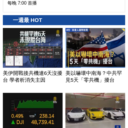
每晚 7:00 首播
一週最 HOT
美伊開戰後共機連6天沒擾
美以嚇壞中南海？中共罕
台 學者析消失主因
見5天「零共機」擾台