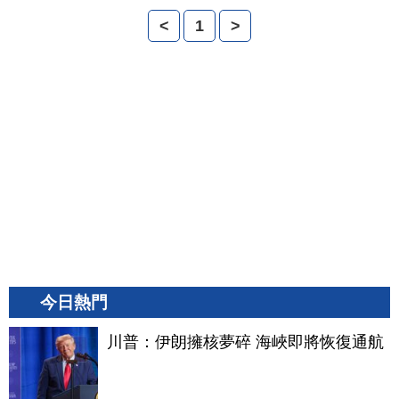
<
1
>
今日熱門
川普：伊朗擁核夢碎 海峽即將恢復通航