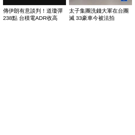
傳伊朗有意談判！道瓊彈
太子集團洗錢大軍在台團
238點 台積電ADR收高
滅 33豪車今被法拍