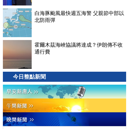
白海豚颱風最快週五海警 父親節中部以
北防雨彈
霍爾木茲海峽協議將達成？伊朗傳不收
通行費
今日整點新聞