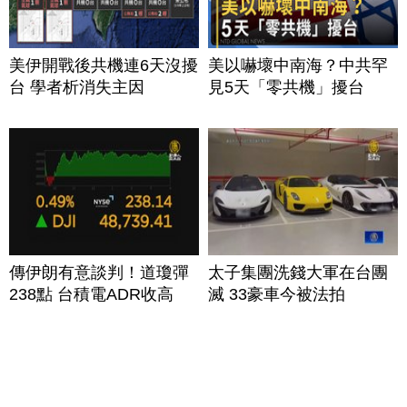
美伊開戰後共機連6天沒擾
美以嚇壞中南海？中共罕
台 學者析消失主因
見5天「零共機」擾台
傳伊朗有意談判！道瓊彈
太子集團洗錢大軍在台團
238點 台積電ADR收高
滅 33豪車今被法拍