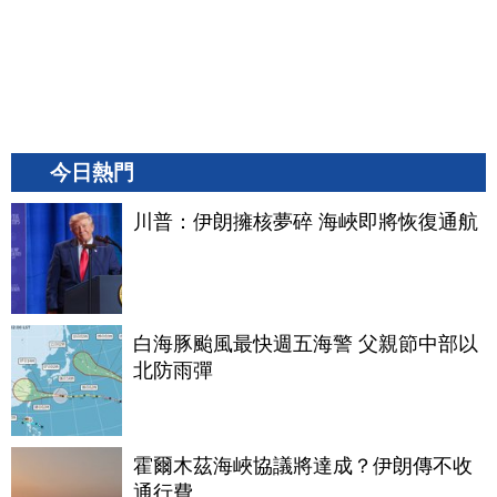
今日熱門
川普：伊朗擁核夢碎 海峽即將恢復通航
白海豚颱風最快週五海警 父親節中部以
北防雨彈
霍爾木茲海峽協議將達成？伊朗傳不收
通行費