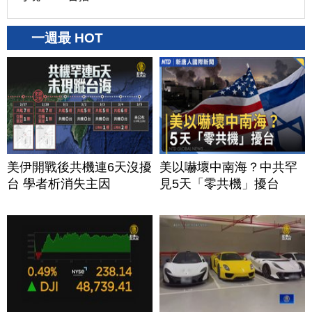
一週最 HOT
美伊開戰後共機連6天沒擾
美以嚇壞中南海？中共罕
台 學者析消失主因
見5天「零共機」擾台