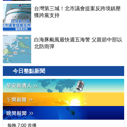
台灣第三城！北市議會提案反跨境鎮壓
獲跨黨支持
白海豚颱風最快週五海警 父親節中部以
北防雨彈
今日整點新聞
每晚 7:00 首播