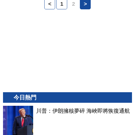
<
1
2
>
今日熱門
川普：伊朗擁核夢碎 海峽即將恢復通航