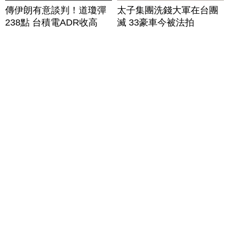
傳伊朗有意談判！道瓊彈
太子集團洗錢大軍在台團
238點 台積電ADR收高
滅 33豪車今被法拍