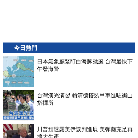
今日熱門
日本氣象廳緊盯白海豚颱風 台灣最快下
午發海警
台灣漢光演習 賴清德搭裝甲車進駐衡山
指揮所
川普預透露美伊談判進展 美彈藥充足再
擴大生產