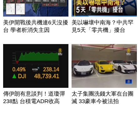
美伊開戰後共機連6天沒擾
美以嚇壞中南海？中共罕
台 學者析消失主因
見5天「零共機」擾台
傳伊朗有意談判！道瓊彈
太子集團洗錢大軍在台團
238點 台積電ADR收高
滅 33豪車今被法拍