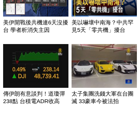
美伊開戰後共機連6天沒擾
美以嚇壞中南海？中共罕
台 學者析消失主因
見5天「零共機」擾台
傳伊朗有意談判！道瓊彈
太子集團洗錢大軍在台團
238點 台積電ADR收高
滅 33豪車今被法拍