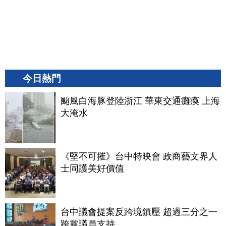
今日熱門
颱風白海豚登陸浙江 華東交通癱瘓 上海
大淹水
《堅不可摧》台中特映會 政商藝文界人
士同護美好價值
台中議會提案反跨境鎮壓 超過三分之一
跨黨議員支持