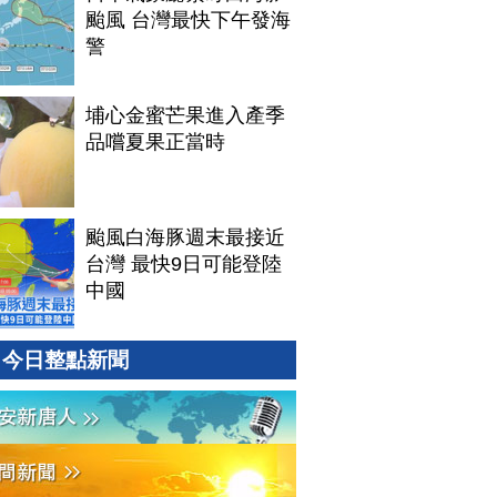
颱風 台灣最快下午發海
警
埔心金蜜芒果進入產季
品嚐夏果正當時
颱風白海豚週末最接近
台灣 最快9日可能登陸
中國
今日整點新聞