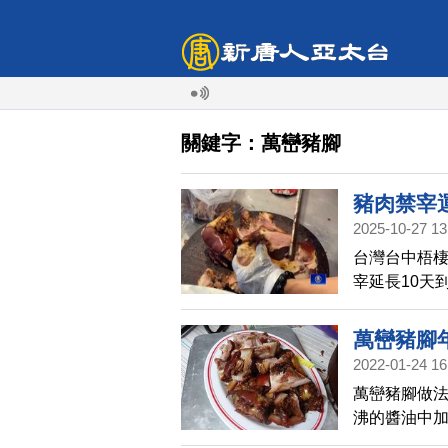
關鍵字：萬巒豬腳
豬肉禁宰
2025-10-27 13
台灣台中梧棲
宰延長10天
停營業，許多
次的防疫情
萬巒豬腳
2022-01-24 16
萬巒豬腳做
沸的醬油中
配。