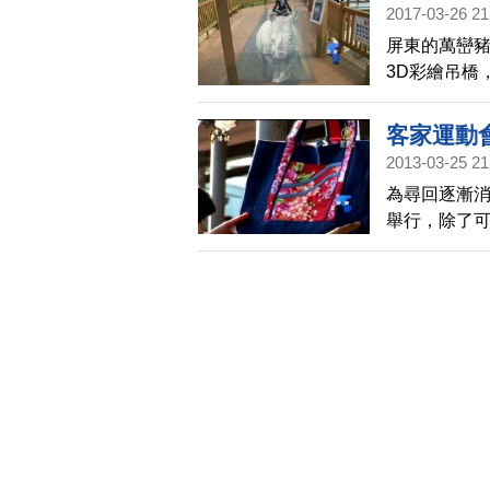
2017-03-26 21
屏東的萬巒
3D彩繪吊橋
遊客前來體
客家運動
2013-03-25 21
為尋回逐漸
舉行，除了
藝品，一方