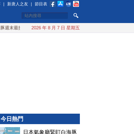
賽
|
新唐人之友
|
節目表
末最接近台灣 最快9日可能登陸中國
2026 年 8 月 7 日 星期五
台灣漢光首結合城鎮演習
今日熱門
日本氣象廳緊盯白海豚