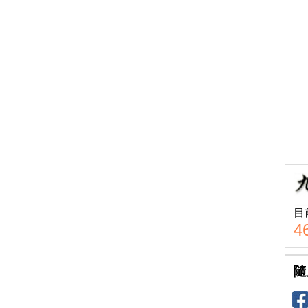
目
4
隨