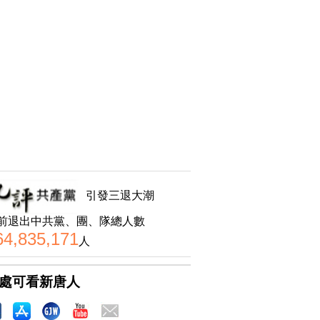
引發三退大潮
前退出中共黨、團、隊總人數
64,835,171
人
處可看新唐人