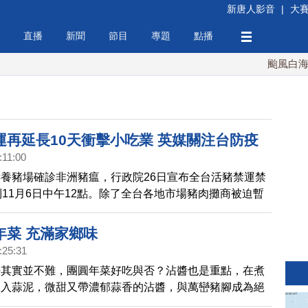
新唐人影音
|
大
直播
新聞
節目
專題
點播
颱風白海豚週
運再延長10天衝擊小吃業 英媒關注台防疫
:11:00
養豬場確診非洲豬瘟，行政院26日宣布全台活豬禁運禁
到11月6日中午12點。除了全台各地市場豬肉攤商被迫暫
餐飲者也連帶受影響。英國媒體BBC也報導關心台灣這
形。
年菜 充滿家鄉味
:25:31
法其實並不難，團圓年菜好吃與否？沾醬也是重點，在煮
加入蒜泥，微甜又帶濃郁蒜香的沾醬，與萬巒豬腳成為絕