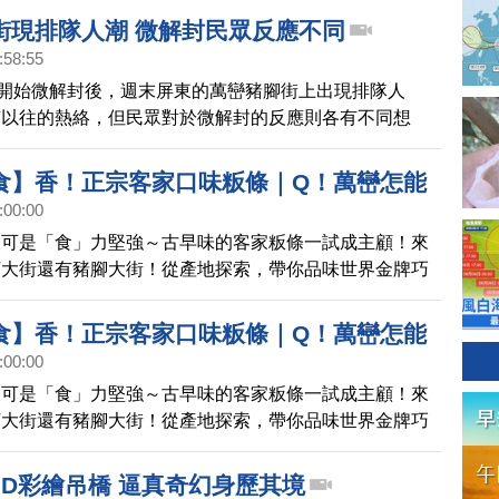
街現排隊人潮 微解封民眾反應不同
:58:55
號開始微解封後，週末屏東的萬巒豬腳街上出現排隊人
有以往的熱絡，但民眾對於微解封的反應則各有不同想
食】香！正宗客家口味粄條｜Q！萬巒怎能
:00:00
｜讚！開箱世界金牌巧克力！｜1000步的繽
東可是「食」力堅強～古早味的客家粄條一試成主顧！來
5)
丁大街還有豬腳大街！從產地探索，帶你品味世界金牌巧
食】香！正宗客家口味粄條｜Q！萬巒怎能
:00:00
｜讚！開箱世界金牌巧克力！｜1000步的繽
東可是「食」力堅強～古早味的客家粄條一試成主顧！來
5)預告
丁大街還有豬腳大街！從產地探索，帶你品味世界金牌巧
3D彩繪吊橋 逼真奇幻身歷其境