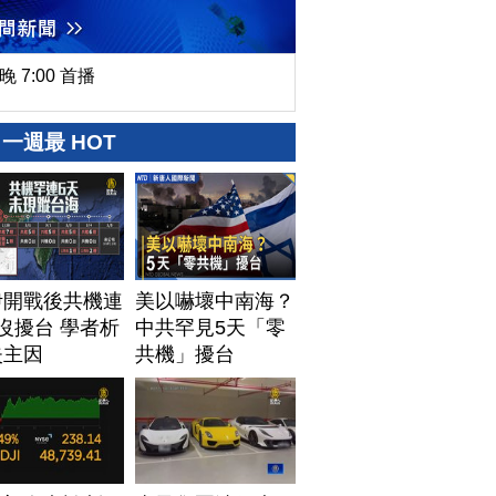
晚 7:00 首播
一週最 HOT
伊開戰後共機連
美以嚇壞中南海？
沒擾台 學者析
中共罕見5天「零
失主因
共機」擾台