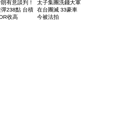
伊朗有意談判！
太子集團洗錢大軍
彈238點 台積
在台團滅 33豪車
DR收高
今被法拍