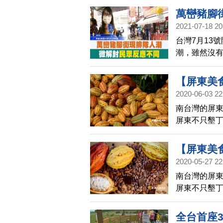
萬巒豬腳
2021-07-18 20
台灣7月13
潮，雖然沒
法。
【屏東美
2020-06-03 22
少了豬腳
南台灣的屏
紛台灣(34
屏東不只墾
克力！
【屏東美
2020-05-27 22
少了豬腳
南台灣的屏
紛台灣(34
屏東不只墾
克力！
全台首座