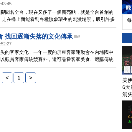
:43:45
豬腳聞名全台，現在又多了一個新亮點，就是全台首創的
，走在橋上面能看到各種險象環生的刺激場景，吸引許多
每
驗。
會 找回逐漸失落的文化傳承
:52:27
消失的客家文化，一年一度的屏東客家運動會在內埔國中
可以觀賞客家傳統競賽外，還可品嘗客家美食、選購傳統
面也讓年輕人有機會展現才華，文化傳承意味濃厚。
<
1
>
美
6天
消