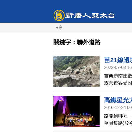
關鍵字：聯外道路
苗21線邊
2022-07-03 16
苗栗縣南庄鄉
露營遊客受
已撤離。
高鐵星光
2016-12-24 00
路開到哪裡，
至員集路)於