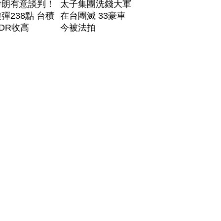
伊朗有意談判！
太子集團洗錢大軍
彈238點 台積
在台團滅 33豪車
DR收高
今被法拍