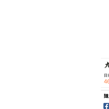
目
4
隨