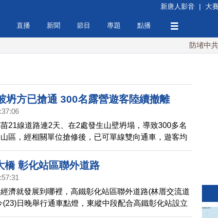
新唐人影音
|
大
直播
新聞
節目
專題
點播
防堵中共！川
坡坍方已搶通 300名露營遊客陸續撤離
:37:06
苗21線道路連2天、在2處發生山壁坍塌，導致300多名
困山區，經相關單位搶修後，已可單線雙向通車，遊客均
大橋 彰化站區聯外道路
:57:31
經濟就發展到哪裡，高鐵彰化站區聯外道路(林厝交流道
今(23)日晚舉行通車點燈，東縱中段配合高鐵彰化站設立