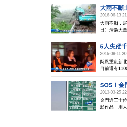
大雨不斷
2016-06-13 21
大雨不斷，屏
日）清晨大量
民完全無法通
局緊急調派
5人失蹤
2015-08-11 20
颱風重創新北
目前還有11
匱乏， 有居
到，媽媽說
SOS！
2013-03-25 22
金門近三十
影作品，用人
港聯外道路