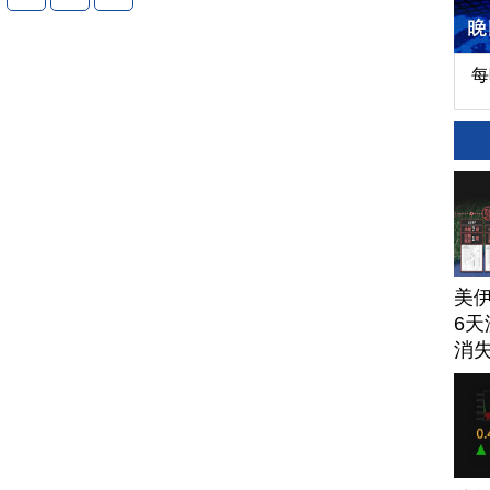
每
美
6天
消