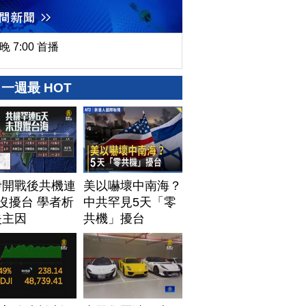
晚 7:00 首播
一週最 HOT
伊開戰後共機連
美以嚇壞中南海？
沒擾台 學者析
中共罕見5天「零
失主因
共機」擾台