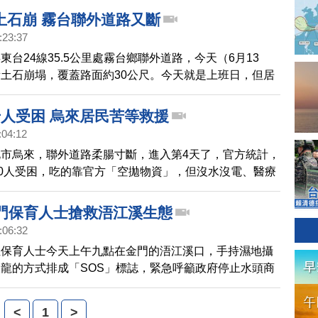
土石崩 霧台聯外道路又斷
:23:37
東台24線35.5公里處霧台鄉聯外道路，今天（6月13
土石崩塌，覆蓋路面約30公尺。今天就是上班日，但居
行，霧台鄉目前有4個部落、300多人受困在裡面，公路
怪手清理路面，希望今天能搶通。
千人受困 烏來居民苦等救援
:04:12
市烏來，聯外道路柔腸寸斷，進入第4天了，官方統計，
00人受困，吃的靠官方「空拋物資」，但沒水沒電、醫療
民徒步6、7個小時下山求救，還有新生兒在風災後來報
，要幫小孩取一個跟颱風有關的名字。
金門保育人士搶救浯江溪生態
:06:32
位保育人士今天上午九點在金門的浯江溪口，手持濕地攝
龍的方式排成「SOS」標誌，緊急呼籲政府停止水頭商
工程。
<
1
>