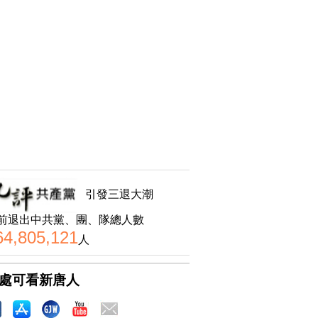
引發三退大潮
前退出中共黨、團、隊總人數
64,805,121
人
處可看新唐人