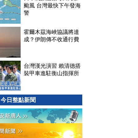
颱風 台灣最快下午發海
警
霍爾木茲海峽協議將達
成？伊朗傳不收通行費
台灣漢光演習 賴清德搭
裝甲車進駐衡山指揮所
今日整點新聞