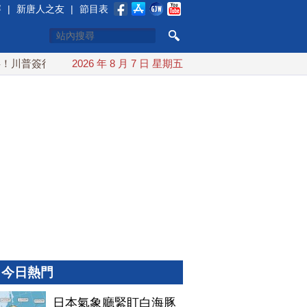
賽
|
新唐人之友
|
節目表
普簽行政令 對多晶矽課15%關稅
2026 年 8 月 7 日 星期五
日本氣象廳緊盯白海豚颱風
今日熱門
日本氣象廳緊盯白海豚