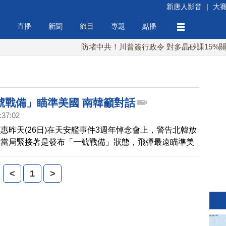
新唐人影音
|
大
直播
新聞
節目
專題
點播
防堵中共！川普簽行政令 對多晶矽課15%關稅
號戰備」瞄準美國 南韓籲對話
:37:02
惠昨天(26日)在天安艦事件3週年悼念會上，警告北韓放
壤當局緊接著是發布「一號戰備」狀態，飛彈最遠瞄準美
宮方面表示將無懼威脅，嚴肅面對，而南韓則是進一步柔
籲展開實質性對話。
<
1
>