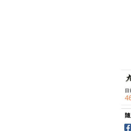
目
4
隨