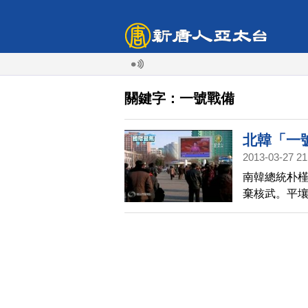
關鍵字：一號戰備
北韓「一
2013-03-27 21
南韓總統朴槿
棄核武。平
國本土。白
性勸說，呼