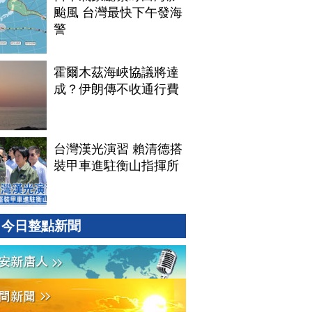
颱風 台灣最快下午發海
警
霍爾木茲海峽協議將達
成？伊朗傳不收通行費
台灣漢光演習 賴清德搭
裝甲車進駐衡山指揮所
今日整點新聞