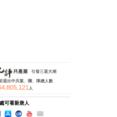
引發三退大潮
前退出中共黨、團、隊總人數
64,805,121
人
處可看新唐人