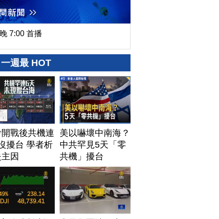
晚 7:00 首播
一週最 HOT
伊開戰後共機連
美以嚇壞中南海？
沒擾台 學者析
中共罕見5天「零
失主因
共機」擾台