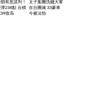
伊朗有意談判！
太子集團洗錢大軍
彈238點 台積
在台團滅 33豪車
DR收高
今被法拍