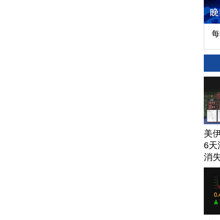
每
美
6天
消