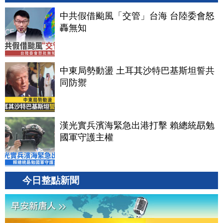
中共假借颱風「交管」台海 台陸委會怒
轟無知
中東局勢動盪 土耳其沙特巴基斯坦誓共
同防禦
漢光實兵濱海緊急出港打擊 賴總統勗勉
國軍守護主權
今日整點新聞