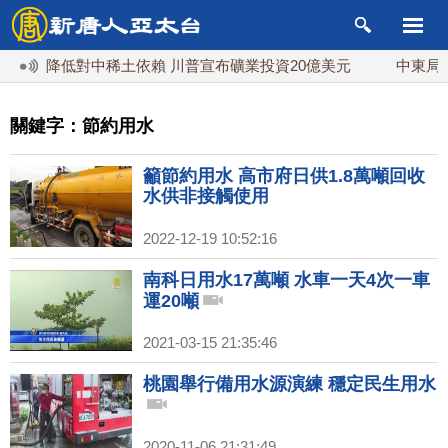
降低對中稀土依賴 川普宣布礦業投資20億美元
中東局勢
關鍵字：節約用水
籲節約用水 高市府日供1.8萬噸回收
水供非接觸使用
2022-12-19 10:52:16
南科日用水17萬噸 水車一天4次一車
運20噸
2021-03-15 21:35:46
桃園舉行備用水源演練 穩定民生用水
2020-11-06 21:31:49