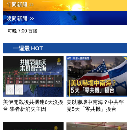
每晚 7:00 首播
一週最 HOT
美伊開戰後共機連6天沒擾
美以嚇壞中南海？中共罕
台 學者析消失主因
見5天「零共機」擾台