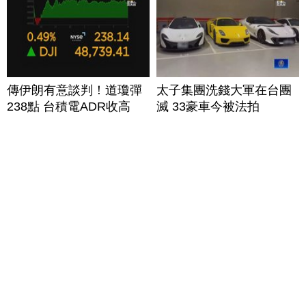
傳伊朗有意談判！道瓊彈
太子集團洗錢大軍在台團
238點 台積電ADR收高
滅 33豪車今被法拍